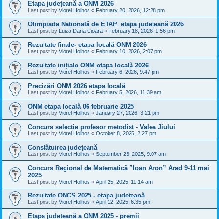
Etapa județeană a ONM 2026
Last post by
Viorel Holhos
«
February 20, 2026, 12:28 pm
Olimpiada Națională de ETAP_etapa județeană 2026
Last post by
Luiza Dana Cioara
«
February 18, 2026, 1:56 pm
Rezultate finale- etapa locală ONM 2026
Last post by
Viorel Holhos
«
February 10, 2026, 2:07 pm
Rezultate inițiale ONM-etapa locală 2026
Last post by
Viorel Holhos
«
February 6, 2026, 9:47 pm
Precizări ONM 2026 etapa locală
Last post by
Viorel Holhos
«
February 5, 2026, 11:39 am
ONM etapa locală 06 februarie 2025
Last post by
Viorel Holhos
«
January 27, 2026, 3:21 pm
Concurs selecție profesor metodist - Valea Jiului
Last post by
Viorel Holhos
«
October 8, 2025, 2:27 pm
Consfătuirea județeană
Last post by
Viorel Holhos
«
September 23, 2025, 9:07 am
Concurs Regional de Matematică ”Ioan Aron” Arad 9-11 mai
2025
Last post by
Viorel Holhos
«
April 25, 2025, 11:14 am
Rezultate ONCS 2025 - etapa județeană
Last post by
Viorel Holhos
«
April 12, 2025, 6:35 pm
Etapa județeană a ONM 2025 - premii