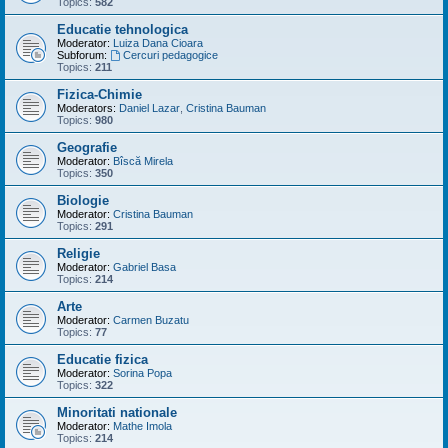
Topics:
582
Educatie tehnologica
Moderator:
Luiza Dana Cioara
Subforum:
Cercuri pedagogice
Topics:
211
Fizica-Chimie
Moderators:
Daniel Lazar
,
Cristina Bauman
Topics:
980
Geografie
Moderator:
Bîscă Mirela
Topics:
350
Biologie
Moderator:
Cristina Bauman
Topics:
291
Religie
Moderator:
Gabriel Basa
Topics:
214
Arte
Moderator:
Carmen Buzatu
Topics:
77
Educatie fizica
Moderator:
Sorina Popa
Topics:
322
Minoritati nationale
Moderator:
Mathe Imola
Topics:
214