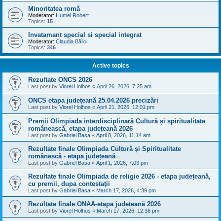
Minoritatea romă
Moderator:
Humel Robert
Topics:
15
Invatamant special si special integrat
Moderator:
Claudia Bălici
Topics:
346
Active topics
Rezultate ONCS 2026
Last post by
Viorel Holhos
«
April 26, 2026, 7:25 am
ONCS etapa județeană 25.04.2026 precizări
Last post by
Viorel Holhos
«
April 21, 2026, 12:01 pm
Premii Olimpiada interdisciplinară Cultură și spiritualitate
românească, etapa județeană 2026
Last post by
Gabriel Basa
«
April 8, 2026, 11:14 am
Rezultate finale Olimpiada Cultură și Spiritualitate
românescă - etapa județeană
Last post by
Gabriel Basa
«
April 1, 2026, 7:03 pm
Rezultate finale Olimpiada de religie 2026 - etapa județeană,
cu premii, dupa contestații
Last post by
Gabriel Basa
«
March 17, 2026, 4:39 pm
Rezultate finale ONAA-etapa județeană 2026
Last post by
Viorel Holhos
«
March 17, 2026, 12:36 pm