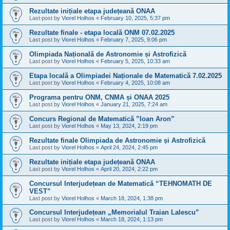
Rezultate inițiale etapa județeană ONAA
Last post by
Viorel Holhos
«
February 10, 2025, 5:37 pm
Rezultate finale - etapa locală ONM 07.02.2025
Last post by
Viorel Holhos
«
February 7, 2025, 9:06 pm
Olimpiada Națională de Astronomie și Astrofizică
Last post by
Viorel Holhos
«
February 5, 2025, 10:33 am
Etapa locală a Olimpiadei Naționale de Matematică 7.02.2025
Last post by
Viorel Holhos
«
February 4, 2025, 10:08 am
Programa pentru ONM, CNMA și ONAA 2025
Last post by
Viorel Holhos
«
January 21, 2025, 7:24 am
Concurs Regional de Matematică ”Ioan Aron”
Last post by
Viorel Holhos
«
May 13, 2024, 2:19 pm
Rezultate finale Olimpiada de Astronomie și Astrofizică
Last post by
Viorel Holhos
«
April 24, 2024, 2:45 pm
Rezultate inițiale etapa județeană ONAA
Last post by
Viorel Holhos
«
April 20, 2024, 2:22 pm
Concursul Interjudețean de Matematică “TEHNOMATH DE
VEST”
Last post by
Viorel Holhos
«
March 18, 2024, 1:38 pm
Concursul Interjudețean „Memorialul Traian Lalescu”
Last post by
Viorel Holhos
«
March 18, 2024, 1:13 pm