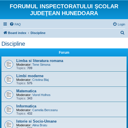
FORUMUL INSPECTORATULUI ŞCOLAR
JUDEŢEAN HUNEDOARA
FAQ
Login
S
Board index
Discipline
e
Discipline
a
Forum
r
c
Limba si literatura romana
Moderator:
Tene Simona
h
Topics:
709
Limbi moderne
Moderator:
Cristina Blaj
Topics:
575
Matematica
Moderator:
Viorel Holhos
Topics:
343
Informatica
Moderator:
Camelia Berceanu
Topics:
432
Istorie si Socio-Umane
Moderator:
Alina Bratu