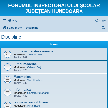
FORUMUL INSPECTORATULUI ŞCOLAR
JUDEŢEAN HUNEDOARA
FAQ
Login
S
Board index
Discipline
e
Discipline
a
Forum
r
c
Limba si literatura romana
Moderator:
Tene Simona
h
Topics:
709
Limbi moderne
Moderator:
Cristina Blaj
Topics:
575
Matematica
Moderator:
Viorel Holhos
Topics:
343
Informatica
Moderator:
Camelia Berceanu
Topics:
432
Istorie si Socio-Umane
Moderator:
Alina Bratu