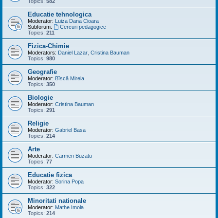
Topics:
582
Educatie tehnologica
Moderator:
Luiza Dana Cioara
Subforum:
Cercuri pedagogice
Topics:
211
Fizica-Chimie
Moderators:
Daniel Lazar
,
Cristina Bauman
Topics:
980
Geografie
Moderator:
Bîscă Mirela
Topics:
350
Biologie
Moderator:
Cristina Bauman
Topics:
291
Religie
Moderator:
Gabriel Basa
Topics:
214
Arte
Moderator:
Carmen Buzatu
Topics:
77
Educatie fizica
Moderator:
Sorina Popa
Topics:
322
Minoritati nationale
Moderator:
Mathe Imola
Topics:
214