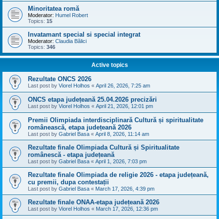
Minoritatea romă
Moderator:
Humel Robert
Topics:
15
Invatamant special si special integrat
Moderator:
Claudia Bălici
Topics:
346
Active topics
Rezultate ONCS 2026
Last post by
Viorel Holhos
«
April 26, 2026, 7:25 am
ONCS etapa județeană 25.04.2026 precizări
Last post by
Viorel Holhos
«
April 21, 2026, 12:01 pm
Premii Olimpiada interdisciplinară Cultură și spiritualitate
românească, etapa județeană 2026
Last post by
Gabriel Basa
«
April 8, 2026, 11:14 am
Rezultate finale Olimpiada Cultură și Spiritualitate
românescă - etapa județeană
Last post by
Gabriel Basa
«
April 1, 2026, 7:03 pm
Rezultate finale Olimpiada de religie 2026 - etapa județeană,
cu premii, dupa contestații
Last post by
Gabriel Basa
«
March 17, 2026, 4:39 pm
Rezultate finale ONAA-etapa județeană 2026
Last post by
Viorel Holhos
«
March 17, 2026, 12:36 pm