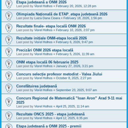
Etapa județeană a ONM 2026
Last post by
Viorel Holhos
«
February 20, 2026, 12:28 pm
Olimpiada Națională de ETAP_etapa județeană 2026
Last post by
Luiza Dana Cioara
«
February 18, 2026, 1:56 pm
Rezultate finale- etapa locală ONM 2026
Last post by
Viorel Holhos
«
February 10, 2026, 2:07 pm
Rezultate inițiale ONM-etapa locală 2026
Last post by
Viorel Holhos
«
February 6, 2026, 9:47 pm
Precizări ONM 2026 etapa locală
Last post by
Viorel Holhos
«
February 5, 2026, 11:39 am
ONM etapa locală 06 februarie 2025
Last post by
Viorel Holhos
«
January 27, 2026, 3:21 pm
Concurs selecție profesor metodist - Valea Jiului
Last post by
Viorel Holhos
«
October 8, 2025, 2:27 pm
Consfătuirea județeană
Last post by
Viorel Holhos
«
September 23, 2025, 9:07 am
Concurs Regional de Matematică ”Ioan Aron” Arad 9-11 mai
2025
Last post by
Viorel Holhos
«
April 25, 2025, 11:14 am
Rezultate ONCS 2025 - etapa județeană
Last post by
Viorel Holhos
«
April 12, 2025, 6:35 pm
Etapa județeană a ONM 2025 - premii