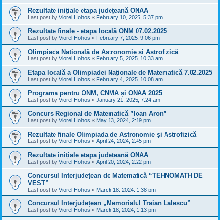
Rezultate inițiale etapa județeană ONAA
Last post by
Viorel Holhos
«
February 10, 2025, 5:37 pm
Rezultate finale - etapa locală ONM 07.02.2025
Last post by
Viorel Holhos
«
February 7, 2025, 9:06 pm
Olimpiada Națională de Astronomie și Astrofizică
Last post by
Viorel Holhos
«
February 5, 2025, 10:33 am
Etapa locală a Olimpiadei Naționale de Matematică 7.02.2025
Last post by
Viorel Holhos
«
February 4, 2025, 10:08 am
Programa pentru ONM, CNMA și ONAA 2025
Last post by
Viorel Holhos
«
January 21, 2025, 7:24 am
Concurs Regional de Matematică ”Ioan Aron”
Last post by
Viorel Holhos
«
May 13, 2024, 2:19 pm
Rezultate finale Olimpiada de Astronomie și Astrofizică
Last post by
Viorel Holhos
«
April 24, 2024, 2:45 pm
Rezultate inițiale etapa județeană ONAA
Last post by
Viorel Holhos
«
April 20, 2024, 2:22 pm
Concursul Interjudețean de Matematică “TEHNOMATH DE
VEST”
Last post by
Viorel Holhos
«
March 18, 2024, 1:38 pm
Concursul Interjudețean „Memorialul Traian Lalescu”
Last post by
Viorel Holhos
«
March 18, 2024, 1:13 pm