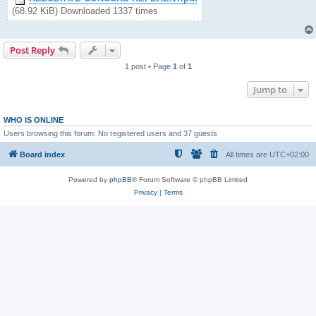
(68.92 KiB) Downloaded 1337 times
Post Reply
1 post • Page
1
of
1
Jump to
WHO IS ONLINE
Users browsing this forum: No registered users and 37 guests
Board index
All times are
UTC+02:00
Powered by
phpBB
® Forum Software © phpBB Limited
Privacy
|
Terms