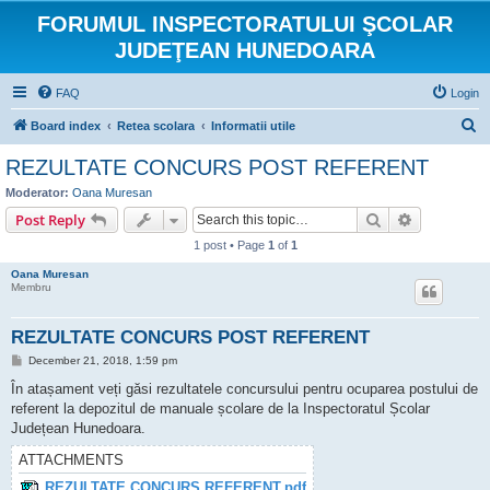
FORUMUL INSPECTORATULUI ŞCOLAR
JUDEŢEAN HUNEDOARA
FAQ
Login
S
Board index
Retea scolara
Informatii utile
e
REZULTATE CONCURS POST REFERENT
a
Moderator:
Oana Muresan
r
Search
Advanced s
Post Reply
c
1 post • Page
1
of
1
h
Oana Muresan
Membru
REZULTATE CONCURS POST REFERENT
P
December 21, 2018, 1:59 pm
o
s
În atașament veți găsi rezultatele concursului pentru ocuparea postului de
t
referent la depozitul de manuale școlare de la Inspectoratul Școlar
Județean Hunedoara.
ATTACHMENTS
REZULTATE CONCURS REFERENT.pdf