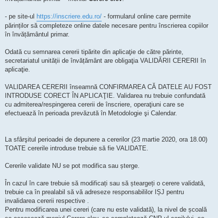
- pe site-ul
https://inscriere.edu.ro/
- formularul online care permite
părinților să completeze online datele necesare pentru înscrierea copiilor
în învățământul primar.
Odată cu semnarea cererii tipărite din aplicaţie de către părinte,
secretariatul unității de învățământ are obligaţia VALIDĂRII CERERII în
aplicaţie.
VALIDAREA CERERII înseamnă CONFIRMAREA CĂ DATELE AU FOST
INTRODUSE CORECT ÎN APLICAŢIE.
Validarea nu trebuie confundată
cu admiterea/respingerea cererii de înscriere, operaţiuni care se
efectuează în perioada prevăzută în Metodologie şi Calendar.
La sfârşitul perioadei de depunere a cererilor (23 martie 2020, ora 18.00)
TOATE cererile introduse trebuie să fie VALIDATE.
Cererile validate NU se pot modifica sau șterge.
În cazul în care trebuie să modificați sau să șteargeți o cerere validată,
trebuie ca în prealabil să vă adreseze responsabililor IȘJ pentru
invalidarea cererii respective .
Pentru modificarea unei cereri (care nu este validată), la nivel de școală