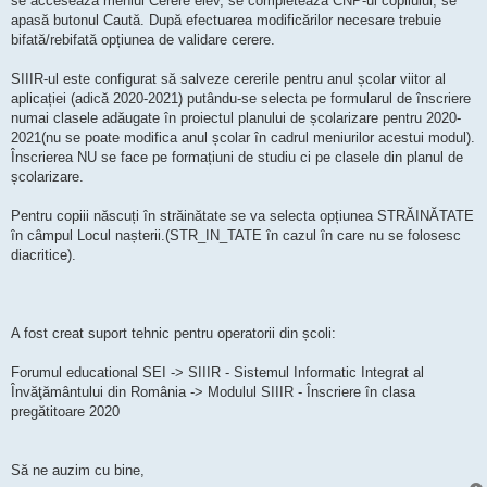
se accesează meniul Cerere elev, se completează CNP-ul copilului, se
apasă butonul Caută. După efectuarea modificărilor necesare trebuie
bifată/rebifată opțiunea de validare cerere.
SIIIR-ul este configurat să salveze cererile pentru anul școlar viitor al
aplicației (adică 2020-2021) putându-se selecta pe formularul de înscriere
numai clasele adăugate în proiectul planului de școlarizare pentru 2020-
2021(nu se poate modifica anul școlar în cadrul meniurilor acestui modul).
Înscrierea NU se face pe formațiuni de studiu ci pe clasele din planul de
școlarizare.
Pentru copiii născuți în străinătate se va selecta opțiunea STRĂINĂTATE
în câmpul Locul nașterii.(STR_IN_TATE în cazul în care nu se folosesc
diacritice).
A fost creat suport tehnic pentru operatorii din școli:
Forumul educational SEI -> SIIIR - Sistemul Informatic Integrat al
Învăţământului din România -> Modulul SIIIR - Înscriere în clasa
pregătitoare 2020
Să ne auzim cu bine,