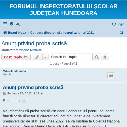
FORUMUL INSPECTORATULUI ŞCOLAR
JUDEŢEAN HUNEDOARA
FAQ
Login
S
Board index
Concurs directori și directori adjuncți 2021
e
Anunț privind proba scrisă
a
Moderator:
Mihaela Manolea
r
Search
Advanced s
Post Reply
c
1 post • Page
1
of
1
h
Mihaela Manolea
Membru
Anunț privind proba scrisă
P
February 17, 2022, 8:18 am
o
s
Stimați colegi,
t
Vă informăm că proba scrisă din cadrul concursului pentru ocuparea
funcțiilor de director și director adjunct din unitățile de învățământ
preuniversitar de stat, sesiunea 2022, se va susține la Colegiul Național
Pedagogic „Regina Maria” Deva, str. Gh. Barițiu, nr. 2, corpul B.