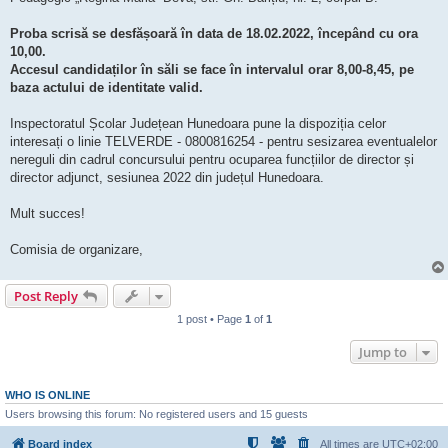
Proba scrisă se desfășoară în data de 18.02.2022, începând cu ora
10,00.
Accesul candidaților în săli se face în intervalul orar 8,00-8,45, pe
baza actului de identitate valid.
Inspectoratul Școlar Județean Hunedoara pune la dispoziția celor
interesați o linie TELVERDE - 0800816254 - pentru sesizarea eventualelor
nereguli din cadrul concursului pentru ocuparea funcțiilor de director și
director adjunct, sesiunea 2022 din județul Hunedoara.
Mult succes!
Comisia de organizare,
Post Reply
1 post • Page
1
of
1
Jump to
WHO IS ONLINE
Users browsing this forum: No registered users and 15 guests
Board index
All times are
UTC+02:00