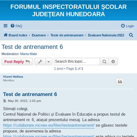
FORUMUL INSPECTORATULUI ŞCOLAR
JUDEŢEAN HUNEDOARA
FAQ
Login
S
Board index
Examene
Teste de antrenament
Evaluare Nationala 2022
e
Test de antrenament 6
a
Moderator:
Marta Mate
r
Search
Advanced s
Post Reply
c
1 post • Page
1
of
1
h
Viorel Holhos
Membru
Test de antrenament 6
P
May 30, 2022, 1:02 pm
o
s
Stimați colegi,
t
Centrul Național de Politici și Evaluare în Educație a propus testul de
antrenament nr. 6, atașat prezentului mesaj. La adresa
https://colaborare.rocnee.eu/files/testeantrenament/
se găsesc testele
propuse, de asemenea la adresa
https://colaborare.rocnee.eu/files/testeantrenament/
este arhiva cu testele