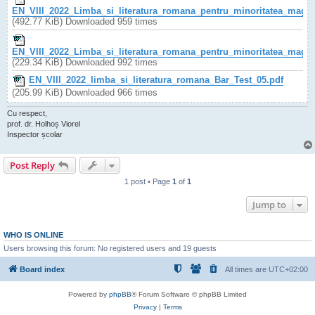
EN_VIII_2022_Limba_si_literatura_romana_pentru_minoritatea_maghi
(492.77 KiB) Downloaded 959 times
EN_VIII_2022_Limba_si_literatura_romana_pentru_minoritatea_maghi
(229.34 KiB) Downloaded 992 times
EN_VIII_2022_limba_si_literatura_romana_Bar_Test_05.pdf
(205.99 KiB) Downloaded 966 times
Cu respect,
prof. dr. Holhoș Viorel
Inspector școlar
Post Reply
1 post • Page
1
of
1
Jump to
WHO IS ONLINE
Users browsing this forum: No registered users and 19 guests
Board index
All times are
UTC+02:00
Powered by
phpBB
® Forum Software © phpBB Limited
Privacy
|
Terms