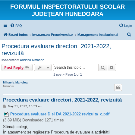
FORUMUL INSPECTORATULUI ŞCOLAR
JUDEŢEAN HUNEDOARA
FAQ
Login
S
Board index
Invatamant Preuniversitar
Management institutional
e
Procedura evaluare directori, 2021-2022,
a
revizuită
r
Moderator:
Adriana Almasan
c
Search
Advanced s
Post Reply
h
1 post • Page
1
of
1
Mihaela Manolea
Membru
Procedura evaluare directori, 2021-2022, revizuită
P
May 31, 2022, 10:53 am
o
s
Procedura evaluare D si DA 2021-2022 revizuita_c.pdf
t
(3.89 MiB) Downloaded 1271 times
Stimați colegi,
În atașament se regăsește Procedura de evaluare a activității