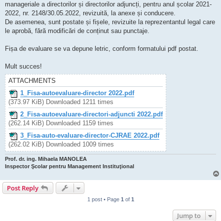
manageriale a directorilor și directorilor adjuncți, pentru anul școlar 2021-
2022, nr. 2148/30.05.2022, revizuită, la anexe și conducere.
De asemenea, sunt postate și fișele, revizuite la reprezentantul legal care
le aprobă, fără modificări de conținut sau punctaje.
Fișa de evaluare se va depune letric, conform formatului pdf postat.
Mult succes!
ATTACHMENTS
1_Fisa-autoevaluare-director 2022.pdf
(373.97 KiB) Downloaded 1211 times
2_Fisa-autoevaluare-directori-adjuncti 2022.pdf
(262.14 KiB) Downloaded 1159 times
3_Fisa-auto-evaluare-director-CJRAE 2022.pdf
(262.02 KiB) Downloaded 1009 times
Prof. dr. ing. Mihaela MANOLEA
Inspector Şcolar pentru Management Instituţional
Post Reply
1 post • Page
1
of
1
Jump to