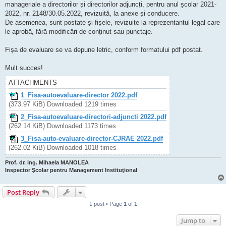
manageriale a directorilor și directorilor adjuncți, pentru anul școlar 2021-
2022, nr. 2148/30.05.2022, revizuită, la anexe și conducere.
De asemenea, sunt postate și fișele, revizuite la reprezentantul legal care
le aprobă, fără modificări de conținut sau punctaje.
Fișa de evaluare se va depune letric, conform formatului pdf postat.
Mult succes!
ATTACHMENTS
1_Fisa-autoevaluare-director 2022.pdf
(373.97 KiB) Downloaded 1219 times
2_Fisa-autoevaluare-directori-adjuncti 2022.pdf
(262.14 KiB) Downloaded 1173 times
3_Fisa-auto-evaluare-director-CJRAE 2022.pdf
(262.02 KiB) Downloaded 1018 times
Prof. dr. ing. Mihaela MANOLEA
Inspector Şcolar pentru Management Instituţional
Post Reply
1 post • Page
1
of
1
Jump to