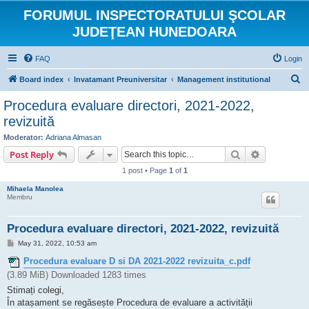
FORUMUL INSPECTORATULUI ŞCOLAR
JUDEŢEAN HUNEDOARA
FAQ
Login
S
Board index
Invatamant Preuniversitar
Management institutional
e
Procedura evaluare directori, 2021-2022,
a
revizuită
r
Moderator:
Adriana Almasan
c
Search
Advanced s
Post Reply
h
1 post • Page
1
of
1
Mihaela Manolea
Membru
Procedura evaluare directori, 2021-2022, revizuită
P
May 31, 2022, 10:53 am
o
s
Procedura evaluare D si DA 2021-2022 revizuita_c.pdf
t
(3.89 MiB) Downloaded 1283 times
Stimați colegi,
În atașament se regăsește Procedura de evaluare a activității