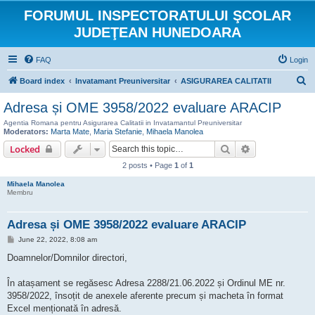
FORUMUL INSPECTORATULUI ŞCOLAR
JUDEŢEAN HUNEDOARA
FAQ
Login
S
Board index
Invatamant Preuniversitar
ASIGURAREA CALITATII
e
Adresa și OME 3958/2022 evaluare ARACIP
a
Agentia Romana pentru Asigurarea Calitatii in Invatamantul Preuniversitar
r
Moderators:
Marta Mate
,
Maria Stefanie
,
Mihaela Manolea
Search
Advanced sear
Locked
c
h
2 posts • Page
1
of
1
Mihaela Manolea
Membru
Adresa și OME 3958/2022 evaluare ARACIP
P
June 22, 2022, 8:08 am
o
s
Doamnelor/Domnilor directori,
t
În atașament se regăsesc Adresa 2288/21.06.2022 și Ordinul ME nr.
3958/2022, însoțit de anexele aferente precum și macheta în format
Excel menționată în adresă.