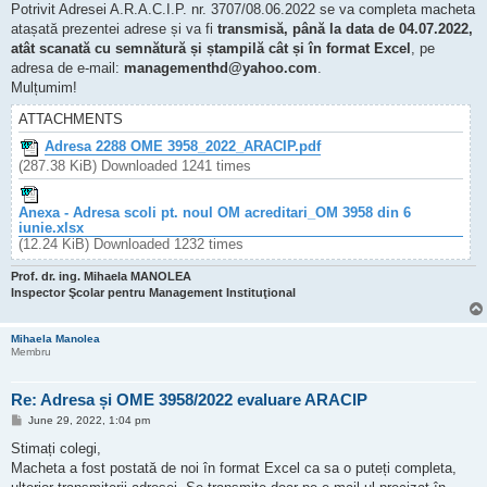
Potrivit Adresei A.R.A.C.I.P. nr. 3707/08.06.2022 se va completa macheta
atașată prezentei adrese și va fi
transmisă, până la data de 04.07.2022,
atât scanată cu semnătură și ștampilă cât și în format Excel
, pe
adresa de e-mail:
managementhd@yahoo.com
.
Mulțumim!
ATTACHMENTS
Adresa 2288 OME 3958_2022_ARACIP.pdf
(287.38 KiB) Downloaded 1241 times
Anexa - Adresa scoli pt. noul OM acreditari_OM 3958 din 6
iunie.xlsx
(12.24 KiB) Downloaded 1232 times
Prof. dr. ing. Mihaela MANOLEA
Inspector Şcolar pentru Management Instituţional
Mihaela Manolea
Membru
Re: Adresa și OME 3958/2022 evaluare ARACIP
P
June 29, 2022, 1:04 pm
o
s
Stimați colegi,
t
Macheta a fost postată de noi în format Excel ca sa o puteți completa,