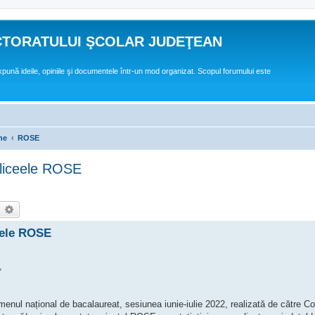
CTORATULUI ŞCOLAR JUDEŢEAN
expună ideile, opiniile şi documentele într-un mod organizat. Scopul forumului este
ne
ROSE
 liceele ROSE
earch
Advanced search
ceele ROSE
,
menul național de bacalaureat, sesiunea iunie-iulie 2022, realizată de către C