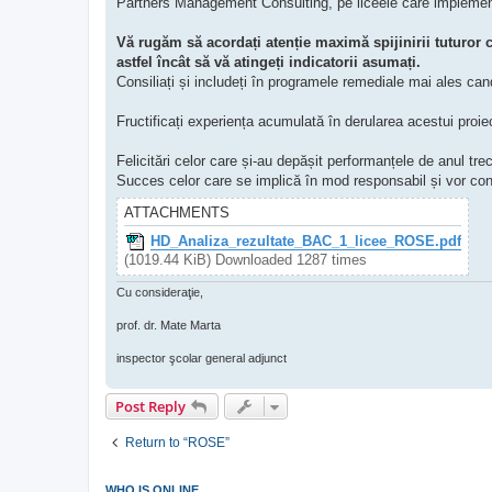
Partners Management Consulting, pe liceele care implement
Vă rugăm să acordați atenție maximă spijinirii tuturor 
astfel încât să vă atingeți indicatorii asumați.
Consiliați și includeți în programele remediale mai ales can
Fructificați experiența acumulată în derularea acestui proie
Felicitări celor care și-au depășit performanțele de anul trec
Succes celor care se implică în mod responsabil și vor contr
ATTACHMENTS
HD_Analiza_rezultate_BAC_1_licee_ROSE.pdf
(1019.44 KiB) Downloaded 1287 times
Cu consideraţie,
prof. dr. Mate Marta
inspector şcolar general adjunct
Post Reply
Return to “ROSE”
WHO IS ONLINE