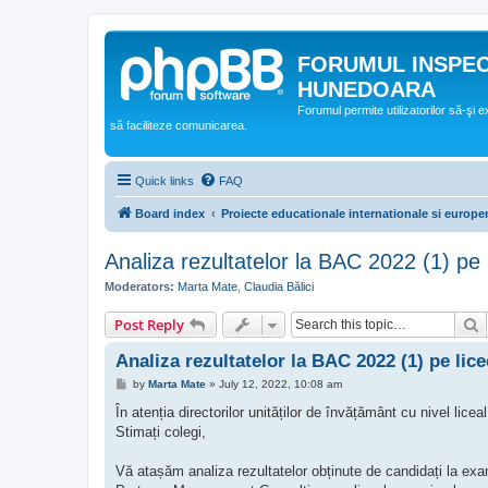
FORUMUL INSPE
HUNEDOARA
Forumul permite utilizatorilor să-şi 
să faciliteze comunicarea.
Quick links
FAQ
Board index
Proiecte educationale internationale si europe
Analiza rezultatelor la BAC 2022 (1) pe
Moderators:
Marta Mate
,
Claudia Bălici
S
Post Reply
Analiza rezultatelor la BAC 2022 (1) pe li
P
by
Marta Mate
»
July 12, 2022, 10:08 am
o
s
În atenția directorilor unităților de învățământ cu nivel liceal
t
Stimați colegi,
Vă atașăm analiza rezultatelor obținute de candidați la exa