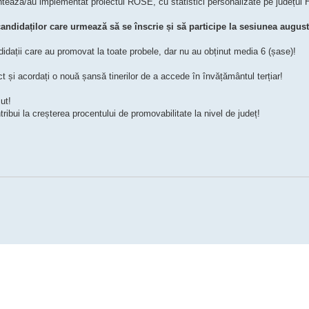
ează/au implementat proiectul ROSE, cu statistici personalizate pe județul
candidaților care urmează să se înscrie și să participe la sesiunea augus
didații care au promovat la toate probele, dar nu au obținut media 6 (șase)!
ct și acordați o nouă șansă tinerilor de a accede în învățământul terțiar!
ut!
ibui la creșterea procentului de promovabilitate la nivel de județ!