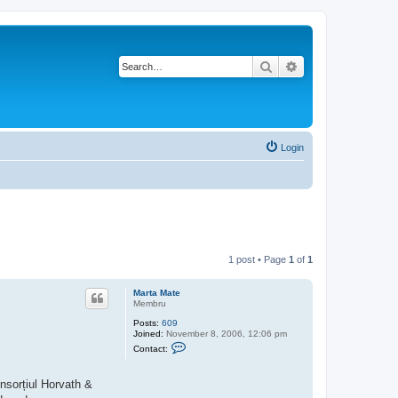
Search
Advanced search
Login
1 post • Page
1
of
1
Marta Mate
Membru
Posts:
609
Joined:
November 8, 2006, 12:06 pm
C
Contact:
o
n
t
onsorțiul Horvath &
a
c