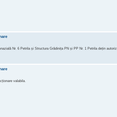
onare
zială Nr. 6 Petrila și Structura Grădinița PN și PP Nr. 1 Petrila dețin autoriza
onare
cționare valabila.