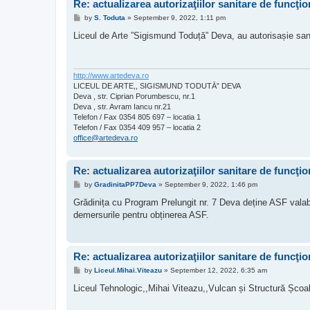
Re: actualizarea autorizaţiilor sanitare de funcţi
P
by
S. Toduta
»
September 9, 2022, 1:11 pm
o
s
Liceul de Arte ”Sigismund Toduță” Deva, au autorisașie sanita
t
http://www.artedeva.ro
LICEUL DE ARTE,, SIGISMUND TODUTĀ” DEVA
Deva , str. Ciprian Porumbescu, nr.1
Deva , str. Avram Iancu nr.21
Telefon / Fax 0354 805 697 – locatia 1
Telefon / Fax 0354 409 957 – locatia 2
office@artedeva.ro
Re: actualizarea autorizaţiilor sanitare de funcţi
P
by
GradinitaPP7Deva
»
September 9, 2022, 1:46 pm
o
s
Grădinița cu Program Prelungit nr. 7 Deva deține ASF valabi
t
demersurile pentru obținerea ASF.
Re: actualizarea autorizaţiilor sanitare de funcţi
P
by
Liceul.Mihai.Viteazu
»
September 12, 2022, 6:35 am
o
s
Liceul Tehnologic,,Mihai Viteazu,,Vulcan și Structură Școala
t