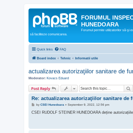
FORUMUL INSPE
HUNEDOARA
Forumul permite utilizatorilor să-şi 
să faciliteze comunicarea.
Quick links
FAQ
Board index
Tehnic
Informatii utile
actualizarea autorizaţiilor sanitare de f
Moderator:
Kovacs Eduard
S
Post Reply
Re: actualizarea autorizaţiilor sanitare de 
P
by
CSEI Hunedoara
»
September 9, 2022, 12:56 pm
o
s
CSEI RUDOLF STEINER HUNEDOARA deține autorizațiile sanit
t