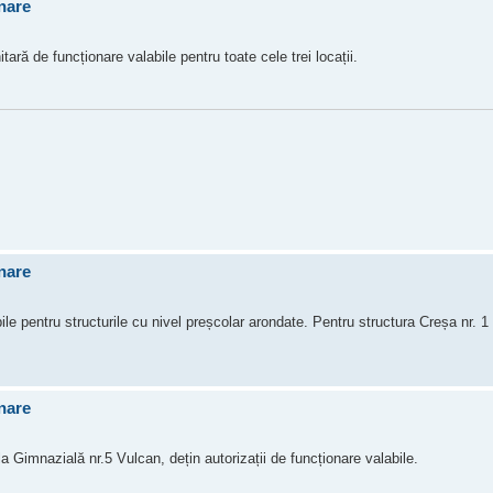
onare
ră de funcționare valabile pentru toate cele trei locații.
onare
le pentru structurile cu nivel preșcolar arondate. Pentru structura Creșa nr. 
onare
 Gimnazială nr.5 Vulcan, dețin autorizații de funcționare valabile.