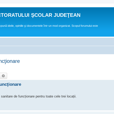
CTORATULUI ŞCOLAR JUDEŢEAN
expună ideile, opiniile şi documentele într-un mod organizat. Scopul forumului este
uncţionare
earch
Advanced search
funcţionare
are de funcționare pentru toate cele trei locații.