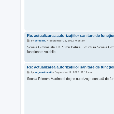
Re: actualizarea autorizaţiilor sanitare de funcţi
P
by
scidsirbu
»
September 12, 2022, 6:58 am
o
s
Școala Gimnazială I.D. Sîrbu Petrila, Structura Școala GImna
t
funcționare valabile.
Re: actualizarea autorizaţiilor sanitare de funcţi
P
by
sc_martinesti
»
September 12, 2022, 11:14 am
o
s
Scoala Primara Martinesti deține autorizație sanitară de fun
t