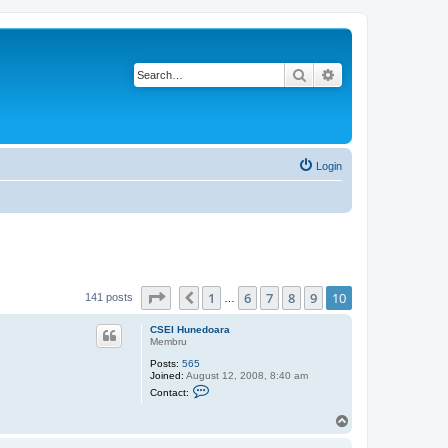
Search
Advanced search
Login
Page
10
of
10
1
6
7
8
9
10
Previous
141 posts
…
CSEI Hunedoara
Membru
Posts:
565
Joined:
August 12, 2008, 8:40 am
C
Contact:
o
n
T
t
o
a
c