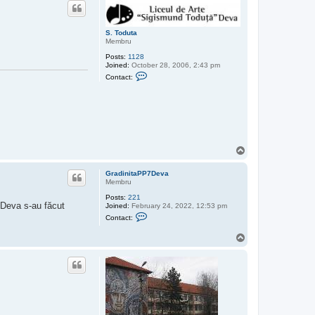
p
t
C
S
E
S. Toduta
I
Membru
H
Posts:
1128
u
Joined:
October 28, 2006, 2:43 pm
n
C
e
Contact:
o
d
n
o
t
a
a
r
c
a
t
S
.
T
T
o
o
d
p
GradinitaPP7Deva
u
Membru
t
a
Posts:
221
1 Deva s-au făcut
Joined:
February 24, 2022, 12:53 pm
C
Contact:
o
n
T
t
o
a
c
p
t
G
r
a
d
i
n