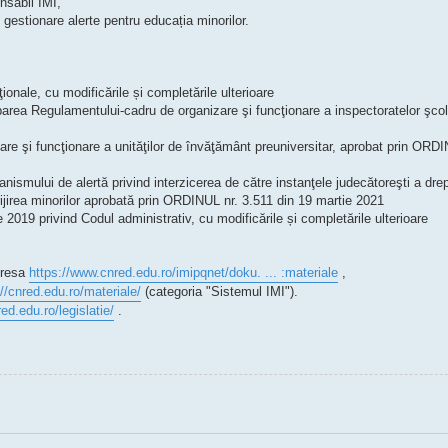
nsabil IMI,
gestionare alerte pentru educația minorilor.
ionale, cu modificările și completările ulterioare
area Regulamentului-cadru de organizare şi funcţionare a inspectoratelor şcola
 funcţionare a unităţilor de învăţământ preuniversitar, aprobat prin ORDIN
ului de alertă privind interzicerea de către instanţele judecătoreşti a drep
rijirea minorilor aprobată prin ORDINUL nr. 3.511 din 19 martie 2021
ie 2019 privind Codul administrativ, cu modificările și completările ulterioare
dresa
https://www.cnred.edu.ro/imipqnet/doku. ... :materiale
,
://cnred.edu.ro/materiale/
(categoria "Sistemul IMI").
red.edu.ro/legislatie/
.