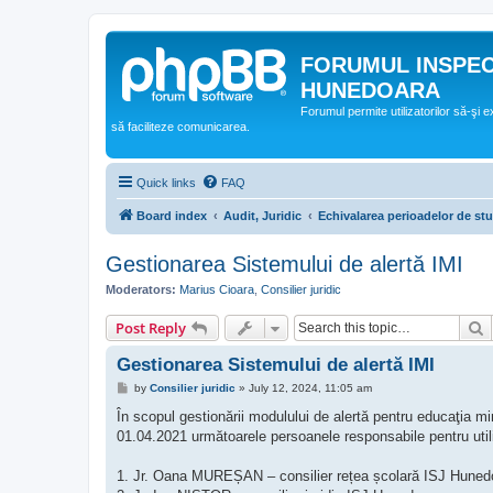
FORUMUL INSPE
HUNEDOARA
Forumul permite utilizatorilor să-şi 
să faciliteze comunicarea.
Quick links
FAQ
Board index
Audit, Juridic
Echivalarea perioadelor de stud
Gestionarea Sistemului de alertă IMI
Moderators:
Marius Cioara
,
Consilier juridic
S
Post Reply
Gestionarea Sistemului de alertă IMI
P
by
Consilier juridic
»
July 12, 2024, 11:05 am
o
s
În scopul gestionării modulului de alertă pentru educaţia 
t
01.04.2021 următoarele persoanele responsabile pentru utili
1. Jr. Oana MUREȘAN – consilier rețea școlară ISJ Hunedo