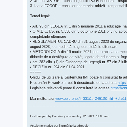
2. Jr. Ion NISTOR – consilier juridic ISJ Hunedoara – respo
3. Ioana FODOR – consilier secretariat arhivă - responsabil 
Temei legal:
• Art. 95 din LEGEA nr. 1 din 5 ianuarie 2011 a educaţiei naţ
• O.M.E.C.T.S. nr. 5.530 din 5 octombrie 2011 privind aprob
completările ulterioare
• REGULAMENTUL-CADRU din 31 august 2020 de organizare şi
august 2020, cu modificările și completările ulterioare
• METODOLOGIA din 19 martie 2021 pentru aplicarea mecanism
didactic de a desfăşura activităţi legate de educarea şi îng
• art. 282 alin. (1) din Ordonanţa de urgenţă nr. 57 din 3 iul
• DECIZIA nr. 294 din 01.04.2021
=====
Ghidul de utilizare al Sistemului IMI
poate fi consultat la a
Prezentări PowerPoint
pot fi descărcate de la adresa
https
Legislația relevantă
poate fi consultată la adresa
https://cn
Mai multe, aici
viewtopic.php?f=331&t=24610&hilit=+3.511
Last bumped by Consilier juridic on July 12, 2024, 11:05 am.
Actele normative pot fi urmărite la adresele: