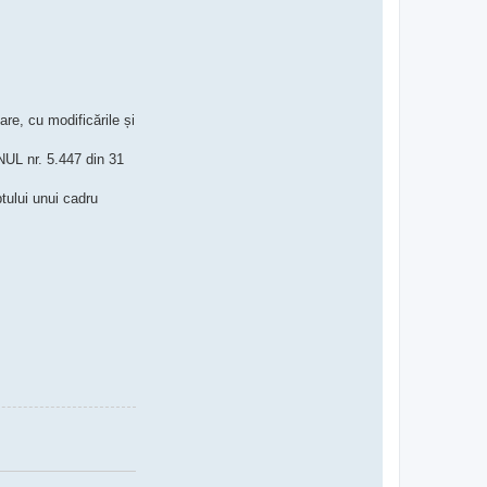
c
t
C
o
n
s
i
l
i
re, cu modificările și
e
r
j
UL nr. 5.447 din 31
u
r
i
tului unui cadru
d
i
c