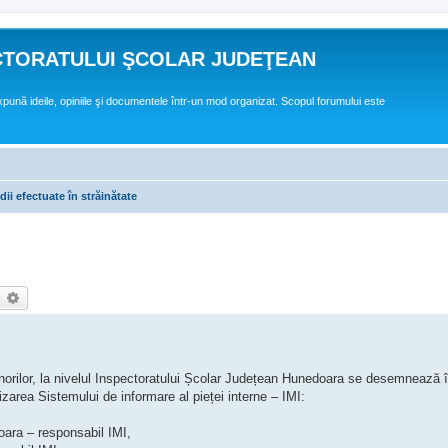
CTORATULUI ŞCOLAR JUDEŢEAN
expună ideile, opiniile şi documentele într-un mod organizat. Scopul forumului este
ii efectuate în străinătate
earch
Advanced search
minorilor, la nivelul Inspectoratului Școlar Județean Hunedoara se desemnează
zarea Sistemului de informare al pieței interne – IMI:
ara – responsabil IMI,