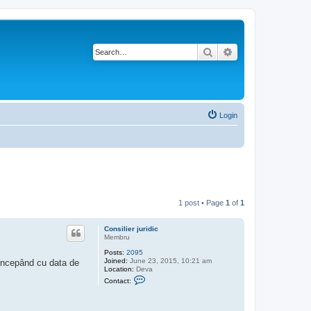
Search
Advanced search
Login
1 post • Page
1
of
1
Consilier juridic
Membru
Posts:
2095
Joined:
June 23, 2015, 10:21 am
 începând cu data de
Location:
Deva
C
Contact:
o
n
t
a