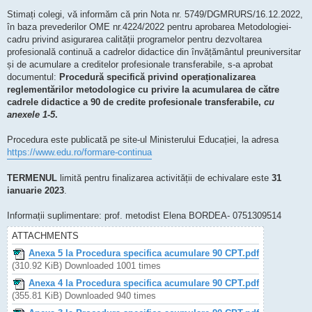
Stimați colegi, vă informăm că prin Nota nr. 5749/DGMRURS/16.12.2022,
în baza prevederilor OME nr.4224/2022 pentru aprobarea Metodologiei-
cadru privind asigurarea calității programelor pentru dezvoltarea
profesională continuă a cadrelor didactice din învățământul preuniversitar
și de acumulare a creditelor profesionale transferabile, s-a aprobat
documentul:
Procedură specifică privind operaționalizarea
reglementărilor metodologice cu privire la acumularea de către
cadrele didactice a 90 de credite profesionale transferabile,
cu
anexele 1-5
.
Procedura este publicată pe site-ul Ministerului Educației, la adresa
https://www.edu.ro/formare-continua
TERMENUL
limită pentru finalizarea activității de echivalare este
31
ianuarie 2023
.
Informații suplimentare: prof. metodist Elena BORDEA- 0751309514
ATTACHMENTS
Anexa 5 la Procedura specifica acumulare 90 CPT.pdf
(310.92 KiB) Downloaded 1001 times
Anexa 4 la Procedura specifica acumulare 90 CPT.pdf
(355.81 KiB) Downloaded 940 times