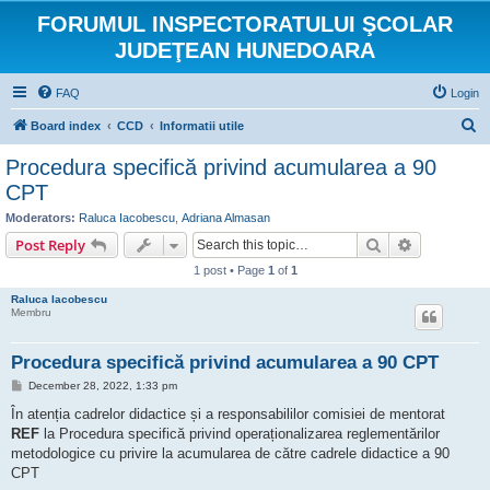
FORUMUL INSPECTORATULUI ŞCOLAR
JUDEŢEAN HUNEDOARA
FAQ
Login
S
Board index
CCD
Informatii utile
e
Procedura specifică privind acumularea a 90
a
CPT
r
Moderators:
Raluca Iacobescu
,
Adriana Almasan
c
Search
Advanced s
Post Reply
h
1 post • Page
1
of
1
Raluca Iacobescu
Membru
Procedura specifică privind acumularea a 90 CPT
P
December 28, 2022, 1:33 pm
o
s
În atenția cadrelor didactice și a responsabililor comisiei de mentorat
t
REF
la Procedura specifică privind operaționalizarea reglementărilor
metodologice cu privire la acumularea de către cadrele didactice a 90
CPT