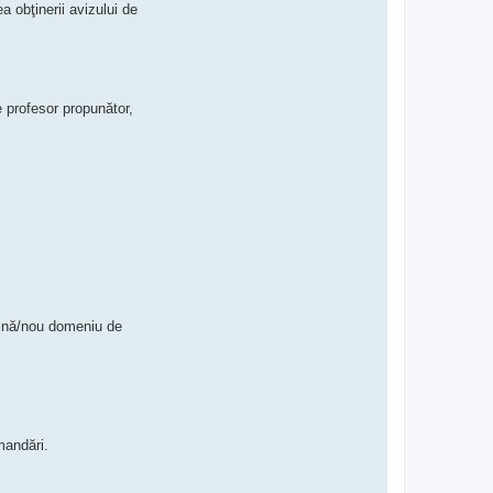
a
 obţinerii avizului de
r
m
e
n
B
u
z
 profesor propunător,
a
t
u
plină/nou domeniu de
mandări.