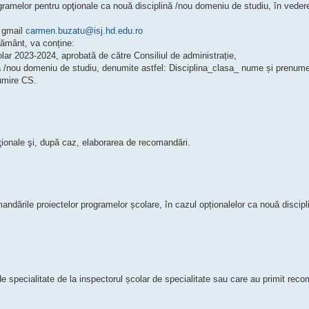
gramelor pentru opţionale ca nouă disciplină /nou domeniu de studiu, în vederea
e gmail
carmen.buzatu@isj.hd.edu.ro
ământ, va conține:
școlar 2023-2024, aprobată de către Consiliul de administrație,
nă /nou domeniu de studiu, denumite astfel: Disciplina_clasa_ nume și prenume
umire CS.
ţionale şi, după caz, elaborarea de recomandări.
mandările proiectelor programelor școlare, în cazul opționalelor ca nouă disci
e specialitate de la inspectorul școlar de specialitate sau care au primit reco