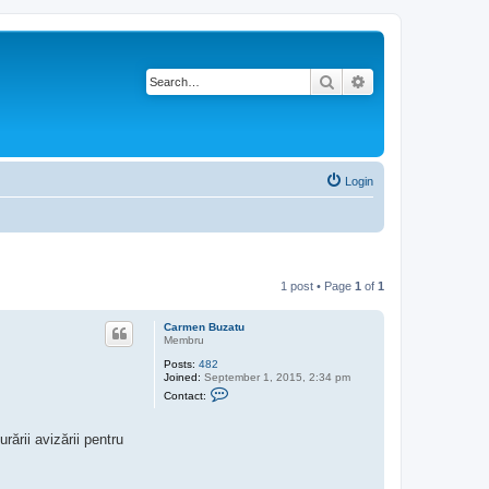
Search
Advanced search
Login
1 post • Page
1
of
1
Carmen Buzatu
Membru
Posts:
482
Joined:
September 1, 2015, 2:34 pm
C
Contact:
o
n
t
rării avizării pentru
a
c
t
C