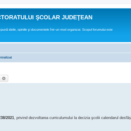
CTORATULUI ŞCOLAR JUDEŢEAN
expună ideile, opiniile şi documentele într-un mod organizat. Scopul forumului este
tralizat
earch
Advanced search
238/2021
, privind dezvoltarea curriculumului la decizia şcolii calendarul desfășu