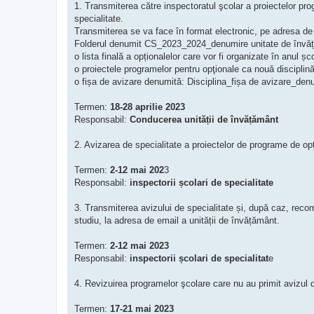
1. Transmiterea către inspectoratul şcolar a proiectelor pro
specialitate.
Transmiterea se va face în format electronic, pe adresa d
Folderul denumit CS_2023_2024_denumire unitate de învăț
o lista finală a opționalelor care vor fi organizate în anul 
o proiectele programelor pentru opţionale ca nouă discipli
o fișa de avizare denumită: Disciplina_fișa de avizare_den
Termen:
18-28 aprilie 2023
Responsabil:
Conducerea unității de învățământ
2. Avizarea de specialitate a proiectelor de programe de op
Termen:
2-12 mai 202
3
Responsabil:
inspectorii școlari de specialitate
3. Transmiterea avizului de specialitate și, după caz, reco
studiu, la adresa de email a unității de învățământ.
Termen:
2-12 mai 2023
Responsabil:
inspectorii școlari de specialitat
e
4. Revizuirea programelor şcolare care nu au primit avizul d
Termen:
17-21 mai 2023