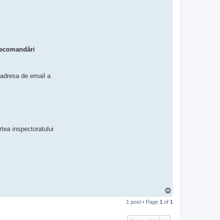
 recomandări
a adresa de email a
rtea inspectoratului
T
o
1 post • Page
1
of
1
p