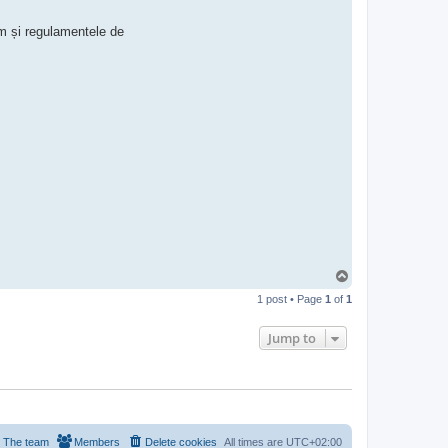
c
t
um și regulamentele de
C
l
a
u
d
i
a
B
ă
l
i
c
i
T
o
1 post • Page
1
of
1
p
Jump to
The team
Members
Delete cookies
All times are
UTC+02:00