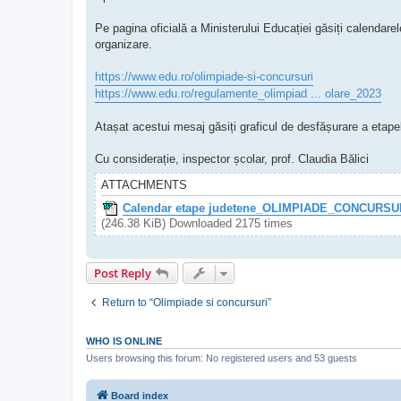
Pe pagina oficială a Ministerului Educației găsiți calendar
organizare.
https://www.edu.ro/olimpiade-si-concursuri
https://www.edu.ro/regulamente_olimpiad ... olare_2023
Atașat acestui mesaj găsiți graficul de desfășurare a etape
Cu considerație, inspector școlar, prof. Claudia Bălici
ATTACHMENTS
Calendar etape judetene_OLIMPIADE_CONCURSUR
(246.38 KiB) Downloaded 2175 times
Post Reply
Return to “Olimpiade si concursuri”
WHO IS ONLINE
Users browsing this forum: No registered users and 53 guests
Board index