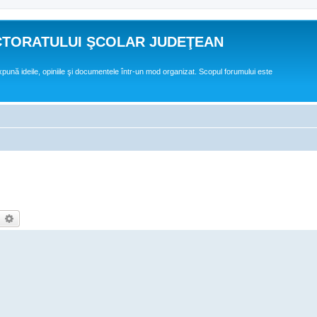
CTORATULUI ŞCOLAR JUDEŢEAN
expună ideile, opiniile şi documentele într-un mod organizat. Scopul forumului este
earch
Advanced search
,