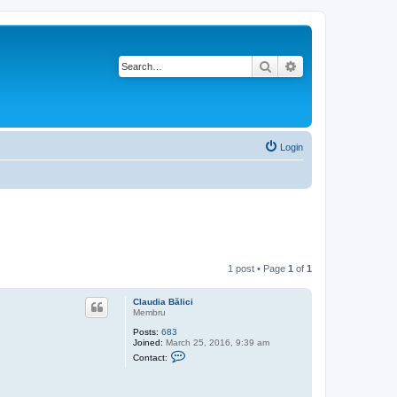
Search
Advanced search
Login
1 post • Page
1
of
1
Claudia Bălici
Membru
Posts:
683
Joined:
March 25, 2016, 9:39 am
C
Contact:
o
n
t
a