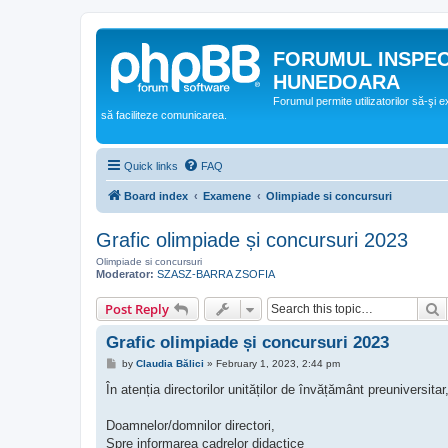
FORUMUL INSPE
HUNEDOARA
Forumul permite utilizatorilor să-şi 
să faciliteze comunicarea.
Quick links
FAQ
Board index
Examene
Olimpiade si concursuri
Grafic olimpiade și concursuri 2023
Olimpiade si concursuri
Moderator:
SZASZ-BARRA ZSOFIA
S
Post Reply
Grafic olimpiade și concursuri 2023
P
by
Claudia Bălici
»
February 1, 2023, 2:44 pm
o
s
În atenția directorilor unităților de învățământ preuniversitar
t
Doamnelor/domnilor directori,
Spre informarea cadrelor didactice