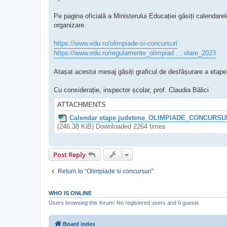
Pe pagina oficială a Ministerului Educației găsiți calendar
organizare.
https://www.edu.ro/olimpiade-si-concursuri
https://www.edu.ro/regulamente_olimpiad ... olare_2023
Atașat acestui mesaj găsiți graficul de desfășurare a etape
Cu considerație, inspector școlar, prof. Claudia Bălici
ATTACHMENTS
Calendar etape judetene_OLIMPIADE_CONCURSUR
(246.38 KiB) Downloaded 2264 times
Post Reply
Return to “Olimpiade si concursuri”
WHO IS ONLINE
Users browsing this forum: No registered users and 6 guests
Board index