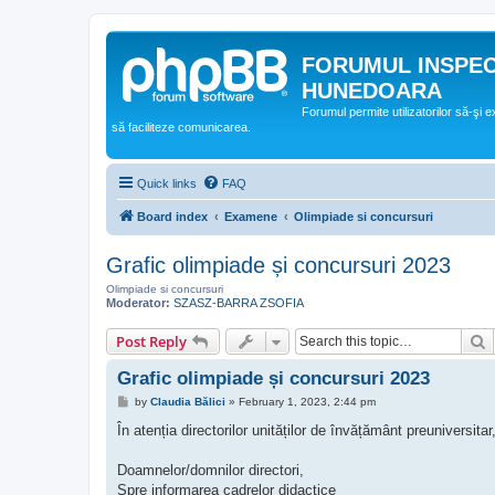
FORUMUL INSPE
HUNEDOARA
Forumul permite utilizatorilor să-şi 
să faciliteze comunicarea.
Quick links
FAQ
Board index
Examene
Olimpiade si concursuri
Grafic olimpiade și concursuri 2023
Olimpiade si concursuri
Moderator:
SZASZ-BARRA ZSOFIA
S
Post Reply
Grafic olimpiade și concursuri 2023
P
by
Claudia Bălici
»
February 1, 2023, 2:44 pm
o
s
În atenția directorilor unităților de învățământ preuniversitar
t
Doamnelor/domnilor directori,
Spre informarea cadrelor didactice