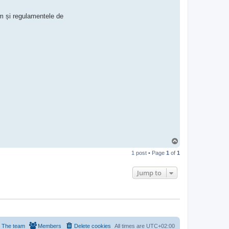
c
t
um și regulamentele de
C
l
a
u
d
i
a
B
ă
l
i
c
i
T
o
1 post • Page
1
of
1
p
Jump to
The team
Members
Delete cookies
All times are
UTC+02:00