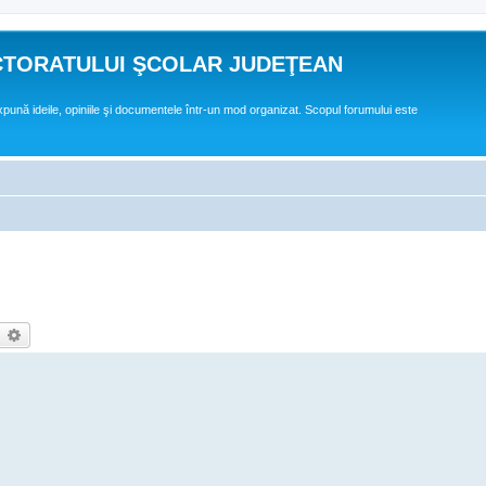
CTORATULUI ŞCOLAR JUDEŢEAN
expună ideile, opiniile şi documentele într-un mod organizat. Scopul forumului este
earch
Advanced search
,