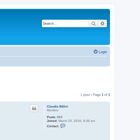
Search
Advanced search
Login
1 post • Page
1
of
1
Claudia Bălici
Membru
Posts:
683
Joined:
March 25, 2016, 9:39 am
C
Contact:
o
n
t
a