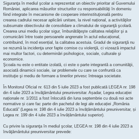
Siguranţa în mediul şcolar a reprezentat un obiectiv prioritar al Guvernului
României, aplicarea măsurilor structurilor cu responsabilităţi în domeniu
fiind integrate în mecanisme de cooperare interinstituţională pentru
crearea cadrului necesar aplicării unitare, la nivel național, a activităţilor
subsumate obiectivului de consolidare a climatului de siguranţă şcolară.
Crearea unui mediu şcolar sigur, îmbunătăţeşte calitatea relaţiilor şi a
comunicării între toate persoanele angrenate în actul educațional,
contribuind, în mod esențial, la calitatea acestuia. Gradul de siguranţă nu
se rezumă la incidenţa unor fapte comise cu violenţă, ci vizează impactul
mai multor factori, cu determinări psihologice, sociale, culturale şi
economice.
Şcoala nu este o entitate izolată, ci este o parte integrantă a comunităţii,
asociată dinamicii sociale, iar problemele cu care se confruntă ca
instituţie şi mediu de formare a tinerilor privesc întreaga societate.
În Monitorul Oficial nr. 613 din 5 iulie 2023 a fost publicată LEGEA nr. 198
din 4 iulie 2023 a învăţământului preuniversitar. Așadar, Legea educației
naționale nr. 1/2011 a fost înlocuită din luna septembrie cu două noi acte
normative și care fac parte din pachetul de legi ale educației „România
Educată” (Legea nr. 198 din 4 iulie 2023 a învățământului preuniversitar, și
Legea nr. 199 din 4 iulie 2023 a învățământului superior).
Cu privire la siguranţa în mediul şcolar, LEGEA nr. 198 din 4 iulie 2023 a
învăţământului preuniversitar prevede: