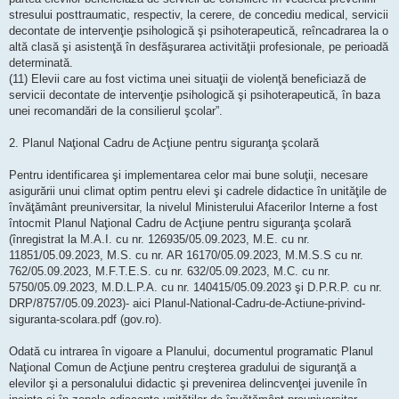
stresului posttraumatic, respectiv, la cerere, de concediu medical, servicii
decontate de intervenţie psihologică şi psihoterapeutică, reîncadrarea la o
altă clasă şi asistenţă în desfăşurarea activităţii profesionale, pe perioadă
determinată.
(11) Elevii care au fost victima unei situaţii de violenţă beneficiază de
servicii decontate de intervenţie psihologică şi psihoterapeutică, în baza
unei recomandări de la consilierul şcolar”.
2. Planul Naţional Cadru de Acţiune pentru siguranţa şcolară
Pentru identificarea şi implementarea celor mai bune soluţii, necesare
asigurării unui climat optim pentru elevi şi cadrele didactice în unităţile de
învăţământ preuniversitar, la nivelul Ministerului Afacerilor Interne a fost
întocmit Planul Naţional Cadru de Acţiune pentru siguranţa şcolară
(înregistrat la M.A.I. cu nr. 126935/05.09.2023, M.E. cu nr.
11851/05.09.2023, M.S. cu nr. AR 16170/05.09.2023, M.M.S.S cu nr.
762/05.09.2023, M.F.T.E.S. cu nr. 632/05.09.2023, M.C. cu nr.
5750/05.09.2023, M.D.L.P.A. cu nr. 140415/05.09.2023 şi D.P.R.P. cu nr.
DRP/8757/05.09.2023)- aici Planul-National-Cadru-de-Actiune-privind-
siguranta-scolara.pdf (gov.ro).
Odată cu intrarea în vigoare a Planului, documentul programatic Planul
Naţional Comun de Acţiune pentru creşterea gradului de siguranţă a
elevilor şi a personalului didactic şi prevenirea delincvenţei juvenile în