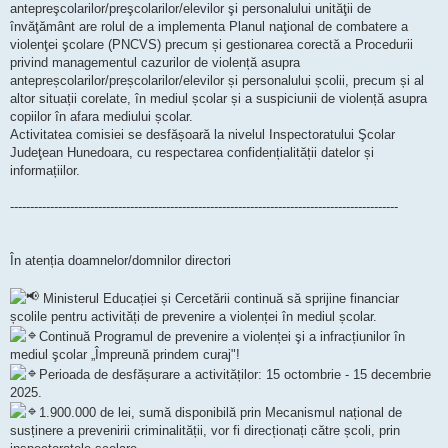
antepreşcolarilor/preşcolarilor/elevilor şi personalului unităţii de
învăţământ are rolul de a implementa Planul naţional de combatere a
violenţei şcolare (PNCVS) precum și gestionarea corectă a Procedurii
privind managementul cazurilor de violență asupra
antepreșcolarilor/preșcolarilor/elevilor și personalului școlii, precum și al
altor situații corelate, în mediul școlar și a suspiciunii de violență asupra
copiilor în afara mediului școlar.
Activitatea comisiei se desfășoară la nivelul Inspectoratului Şcolar
Judeţean Hunedoara, cu respectarea confidențialității datelor și
informațiilor.
-------------------------------------------------------------------------------------------------
În atenția doamnelor/domnilor directori
Ministerul Educației și Cercetării continuă să sprijine financiar
școlile pentru activități de prevenire a violenței în mediul școlar.
Continuă Programul de prevenire a violenței şi a infracțiunilor în
mediul şcolar „Împreună prindem curaj"!
Perioada de desfășurare a activităților: 15 octombrie - 15 decembrie
2025.
1.900.000 de lei, sumă disponibilă prin Mecanismul național de
susținere a prevenirii criminalității, vor fi direcționați către școli, prin