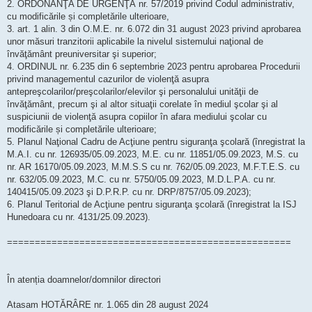
2. ORDONANŢA DE URGENŢĂ nr. 57/2019 privind Codul administrativ,
cu modificările și completările ulterioare,
3. art. 1 alin. 3 din O.M.E. nr. 6.072 din 31 august 2023 privind aprobarea
unor măsuri tranzitorii aplicabile la nivelul sistemului naţional de
învăţământ preuniversitar şi superior;
4. ORDINUL nr. 6.235 din 6 septembrie 2023 pentru aprobarea Procedurii
privind managementul cazurilor de violenţă asupra
antepreşcolarilor/preşcolarilor/elevilor şi personalului unităţii de
învăţământ, precum şi al altor situaţii corelate în mediul şcolar şi al
suspiciunii de violenţă asupra copiilor în afara mediului şcolar cu
modificările și completările ulterioare;
5. Planul Naţional Cadru de Acţiune pentru siguranţa şcolară (înregistrat la
M.A.I. cu nr. 126935/05.09.2023, M.E. cu nr. 11851/05.09.2023, M.S. cu
nr. AR 16170/05.09.2023, M.M.S.S cu nr. 762/05.09.2023, M.F.T.E.S. cu
nr. 632/05.09.2023, M.C. cu nr. 5750/05.09.2023, M.D.L.P.A. cu nr.
140415/05.09.2023 şi D.P.R.P. cu nr. DRP/8757/05.09.2023);
6. Planul Teritorial de Acţiune pentru siguranţa şcolară (înregistrat la ISJ
Hunedoara cu nr. 4131/25.09.2023).
===================================================
În atenția doamnelor/domnilor directori
Atasam HOTĂRÂRE nr. 1.065 din 28 august 2024