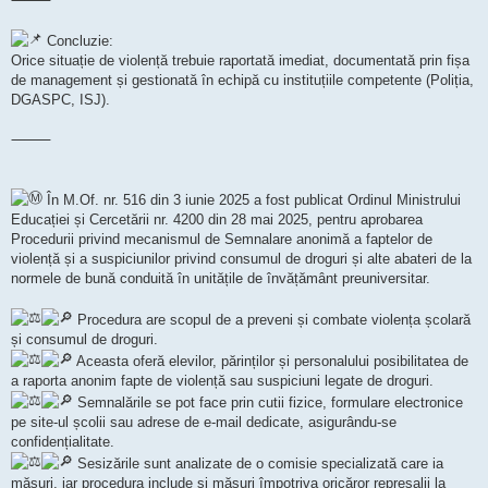
Concluzie:
Orice situație de violență trebuie raportată imediat, documentată prin fișa
de management și gestionată în echipă cu instituțiile competente (Poliția,
DGASPC, ISJ).
⸻
În M.Of. nr. 516 din 3 iunie 2025 a fost publicat Ordinul Ministrului
Educației și Cercetării nr. 4200 din 28 mai 2025, pentru aprobarea
Procedurii privind mecanismul de Semnalare anonimă a faptelor de
violență și a suspiciunilor privind consumul de droguri și alte abateri de la
normele de bună conduită în unitățile de învățământ preuniversitar.
Procedura are scopul de a preveni și combate violența școlară
și consumul de droguri.
Aceasta oferă elevilor, părinților și personalului posibilitatea de
a raporta anonim fapte de violență sau suspiciuni legate de droguri.
Semnalările se pot face prin cutii fizice, formulare electronice
pe site-ul școlii sau adrese de e-mail dedicate, asigurându-se
confidențialitate.
Sesizările sunt analizate de o comisie specializată care ia
măsuri, iar procedura include și măsuri împotriva oricăror represalii la