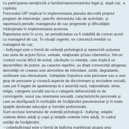
cu participarea nemijlocită a familiei/reprezentantului legal şi, după caz, a
copilului.
Personalul UIP implicat în implementarea planului dezvoltă propriul
program de intervenţie, specific domeniului său de activitate, şi
raportează periodic managerului de caz progresele şi dificultăţile
întâmpinate în implementarea acestuia.
Raportarea este în scris, iar periodicitatea va fi stabilită de comun acord
cu managerul de caz. În situaţii urgente, se comunică imediat cu
managerul de caz;
– bullyingul este o formă de violenţă psihologică şi reprezintă acţiunea
sau seria de acţiuni fizice, verbale, relaţionale şi/sau cibernetice, într-un
context social dificil de evitat, săvârşite cu intenţie, care implică un
dezechilibru de putere, au caracter repetitiv, au drept consecinţă atingerea
demnităţii ori crearea unei atmosfere de intimidare, ostile, degradante,
umilitoare sau ofensatoare, îndreptate împotriva unei persoane sau a unui
grup de persoane şi vizează aspecte de discriminare şi excludere socială,
care pot fi legate de apartenenţa la o anumită rasă, naţionalitate, etnie,
religie, categorie socială sau la o categorie defavorizată ori de
convingerile, sexul sau orientarea sexuală, caracteristicile personale şi
care se desfăşoară în instituţiile de învăţământ preuniversitar şi în toate
spaţiile destinate educaţiei şi formării profesionale.
Sunt excluse termenului de violenţă psihologică - bullying: relaţiile
violente dintre adulţi şi copii şi relaţiile violente între adulţi, în cadrul
unităţii de învăţământ;
– cyberbullyingul este o formă de bullying manifestat asupra unui