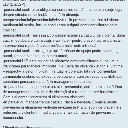
119 (DGASP);
-personalul școlii este obligat să comunice cu părinții/reprezentanții legali
despre situația de violență/corelată în absența
antepreșcolarului/preșcolarului/elevului, în prezența consilierului și/sau
mediatorului școlar, într-un spațiu care asigură confidențialitatea celor
implicați;
-personalul școlii realizează/contribuie la analiza cazului de violență, după
caz, în colaborare cu instituțiile abilitate - pentru prevenirea revictimizării,
intervievarea repetată a victimei/victimelor este interzisă;
-personalul școlii stabilește și aplică măsuri de sprijin pentru victime și
autori, respectiv sancțiuni pentru autori;
-personalul UIP este obligat să păstreze confidențialitatea cu privire la
identitatea persoanelor implicate în situația de violență - autori și victime
– respectiv a celor implicați în situațiile corelate, față de toți membrii
comunității școlare, cu excepția persoanelor care au responsabilități sau
constituie persoane-resursă în managementul cazului;
-în paralel cu managementul cazului, personalul școlii completează Fișa
de management a cazurilor de violență și o transmite spre înregistrare
Comisiei pentru prevenirea și eliminarea violenței;
-în paralel cu managementul cazului, dacă e necesar, Comisia pentru
prevenirea și eliminarea violenței revizuiește Planul școlii de prevenire și
reducere a violenței în mediul școlar și aplică măsuri de prevenire a
fenomenului.
Măsuri de sprijin recomandate: