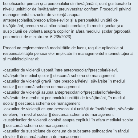
beneficiarilor primari şi a personalului din învăţământ, sunt gestionate la
nivelul unităților de învățământ preuniversitar conform Procedurii privind
managementul cazurilor de violență asupra
antepreșcolarilor/preșcolarilor/elevilor și a personalului unității de
învățământ, precum și al altor situații corelate, în mediul școlar și a
suspiciunii de violență asupra copiilor în afara mediului școlar (aprobată
prin ordinul de ministru nr. 6.235/2023).
Procedura reglementează modalitățile de lucru, regulile aplicabile și
responsabilitățile persoanelor implicate în managementul interinstituțional
şi multidisciplinar al:
-cazurilor de violență ușoară între antepreșcolari/preșcolari/elevi,
săvârșite în mediul școlar || descarcă schema de management
-cazurilor de violență gravă între preșcolari/elevi, săvârșite în mediul
școlar || descarcă schema de management
-cazurilor de violență asupra antepreșcolarilor/preșcolarilor/elevilor,
săvârșite de membri ai personalului unității de învățământ, în mediul
școlar || descarcă schema de management
-cazurilor de violență asupra personalului unității de învățământ, săvârșite
de elevi, în mediul școlar || descarcă schema de management
-suspiciunilor de violență comisă asupra copilului în afara mediului școlar
|| descarcă schema de management
-cazurilor de suspiciune de consum de substanțe psihoactive în rândul
elevilor || descarcă schema de management