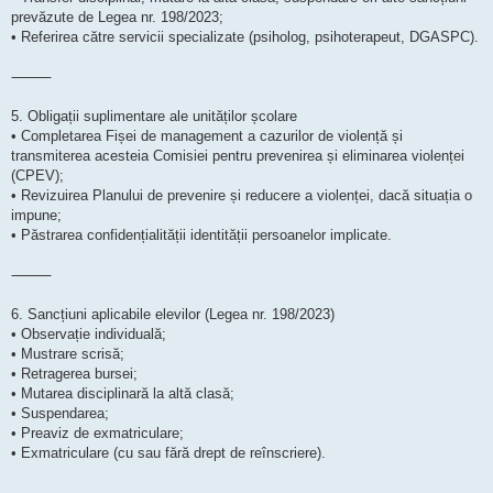
prevăzute de Legea nr. 198/2023;
• Referirea către servicii specializate (psiholog, psihoterapeut, DGASPC).
⸻
5. Obligații suplimentare ale unităților școlare
• Completarea Fișei de management a cazurilor de violență și
transmiterea acesteia Comisiei pentru prevenirea și eliminarea violenței
(CPEV);
• Revizuirea Planului de prevenire și reducere a violenței, dacă situația o
impune;
• Păstrarea confidențialității identității persoanelor implicate.
⸻
6. Sancțiuni aplicabile elevilor (Legea nr. 198/2023)
• Observație individuală;
• Mustrare scrisă;
• Retragerea bursei;
• Mutarea disciplinară la altă clasă;
• Suspendarea;
• Preaviz de exmatriculare;
• Exmatriculare (cu sau fără drept de reînscriere).
⸻