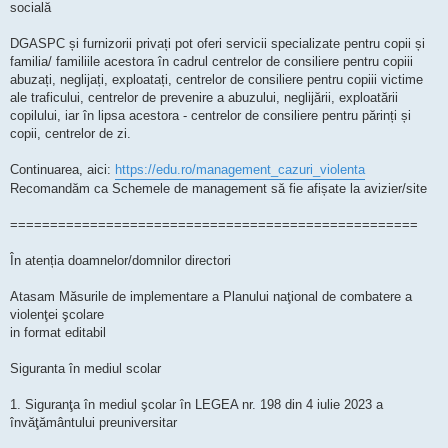
socială
DGASPC și furnizorii privați pot oferi servicii specializate pentru copii și
familia/ familiile acestora în cadrul centrelor de consiliere pentru copiii
abuzați, neglijați, exploatați, centrelor de consiliere pentru copiii victime
ale traficului, centrelor de prevenire a abuzului, neglijării, exploatării
copilului, iar în lipsa acestora - centrelor de consiliere pentru părinți și
copii, centrelor de zi.
Continuarea, aici:
https://edu.ro/management_cazuri_violenta
Recomandăm ca Schemele de management să fie afișate la avizier/site
===================================================
În atenția doamnelor/domnilor directori
Atasam Măsurile de implementare a Planului naţional de combatere a
violenţei şcolare
in format editabil
Siguranta în mediul scolar
1. Siguranţa în mediul şcolar în LEGEA nr. 198 din 4 iulie 2023 a
învăţământului preuniversitar