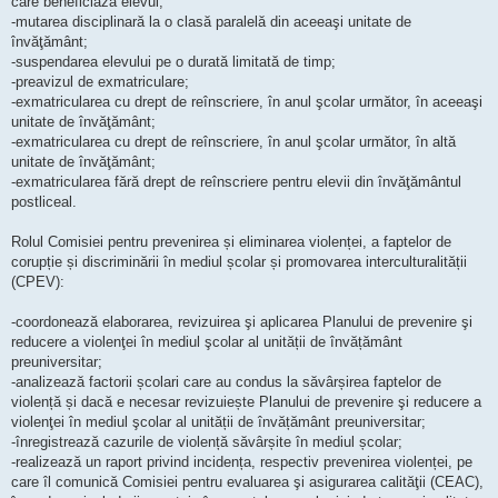
care beneficiază elevul;
-mutarea disciplinară la o clasă paralelă din aceeaşi unitate de
învăţământ;
-suspendarea elevului pe o durată limitată de timp;
-preavizul de exmatriculare;
-exmatricularea cu drept de reînscriere, în anul şcolar următor, în aceeaşi
unitate de învăţământ;
-exmatricularea cu drept de reînscriere, în anul şcolar următor, în altă
unitate de învăţământ;
-exmatricularea fără drept de reînscriere pentru elevii din învăţământul
postliceal.
Rolul Comisiei pentru prevenirea și eliminarea violenței, a faptelor de
corupție și discriminării în mediul școlar și promovarea interculturalității
(CPEV):
-coordonează elaborarea, revizuirea şi aplicarea Planului de prevenire şi
reducere a violenţei în mediul şcolar al unității de învățământ
preuniversitar;
-analizează factorii școlari care au condus la săvârșirea faptelor de
violență și dacă e necesar revizuiește Planului de prevenire şi reducere a
violenţei în mediul şcolar al unității de învățământ preuniversitar;
-înregistrează cazurile de violență săvârșite în mediul școlar;
-realizează un raport privind incidența, respectiv prevenirea violenței, pe
care îl comunică Comisiei pentru evaluarea şi asigurarea calităţii (CEAC),