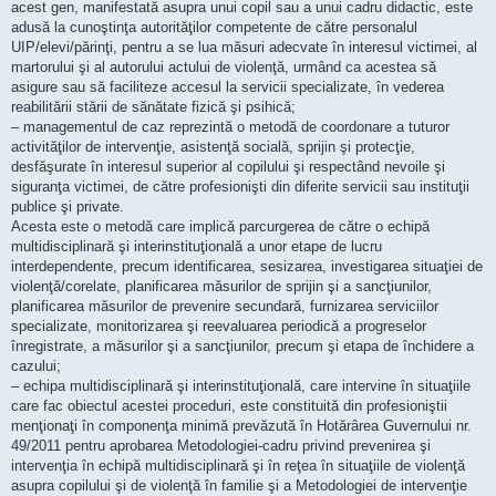
acest gen, manifestată asupra unui copil sau a unui cadru didactic, este
adusă la cunoştinţa autorităţilor competente de către personalul
UIP/elevi/părinţi, pentru a se lua măsuri adecvate în interesul victimei, al
martorului şi al autorului actului de violenţă, urmând ca acestea să
asigure sau să faciliteze accesul la servicii specializate, în vederea
reabilitării stării de sănătate fizică şi psihică;
– managementul de caz reprezintă o metodă de coordonare a tuturor
activităţilor de intervenţie, asistenţă socială, sprijin şi protecţie,
desfăşurate în interesul superior al copilului şi respectând nevoile şi
siguranţa victimei, de către profesionişti din diferite servicii sau instituţii
publice şi private.
Acesta este o metodă care implică parcurgerea de către o echipă
multidisciplinară şi interinstituţională a unor etape de lucru
interdependente, precum identificarea, sesizarea, investigarea situaţiei de
violenţă/corelate, planificarea măsurilor de sprijin şi a sancţiunilor,
planificarea măsurilor de prevenire secundară, furnizarea serviciilor
specializate, monitorizarea şi reevaluarea periodică a progreselor
înregistrate, a măsurilor şi a sancţiunilor, precum şi etapa de închidere a
cazului;
– echipa multidisciplinară şi interinstituţională, care intervine în situaţiile
care fac obiectul acestei proceduri, este constituită din profesioniştii
menţionaţi în componenţa minimă prevăzută în Hotărârea Guvernului nr.
49/2011 pentru aprobarea Metodologiei-cadru privind prevenirea şi
intervenţia în echipă multidisciplinară şi în reţea în situaţiile de violenţă
asupra copilului şi de violenţă în familie şi a Metodologiei de intervenţie