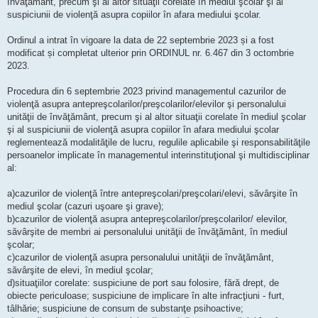
învăţământ, precum şi al altor situaţii corelate în mediul şcolar şi al
suspiciunii de violenţă asupra copiilor în afara mediului şcolar.
Ordinul a intrat în vigoare la data de 22 septembrie 2023 și a fost
modificat și completat ulterior prin ORDINUL nr. 6.467 din 3 octombrie
2023.
Procedura din 6 septembrie 2023 privind managementul cazurilor de
violenţă asupra antepreşcolarilor/preşcolarilor/elevilor şi personalului
unităţii de învăţământ, precum şi al altor situaţii corelate în mediul şcolar
şi al suspiciunii de violenţă asupra copiilor în afara mediului şcolar
reglementează modalităţile de lucru, regulile aplicabile şi responsabilităţile
persoanelor implicate în managementul interinstituţional şi multidisciplinar
al:
a)cazurilor de violenţă între antepreşcolari/preşcolari/elevi, săvârşite în
mediul şcolar (cazuri uşoare şi grave);
b)cazurilor de violenţă asupra antepreşcolarilor/preşcolarilor/ elevilor,
săvârşite de membri ai personalului unităţii de învăţământ, în mediul
şcolar;
c)cazurilor de violenţă asupra personalului unităţii de învăţământ,
săvârşite de elevi, în mediul şcolar;
d)situaţiilor corelate: suspiciune de port sau folosire, fără drept, de
obiecte periculoase; suspiciune de implicare în alte infracţiuni - furt,
tâlhărie; suspiciune de consum de substanţe psihoactive;