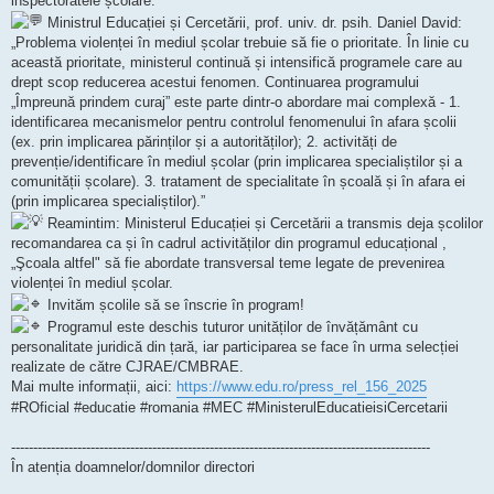
inspectoratele școlare.
Ministrul Educației și Cercetării, prof. univ. dr. psih. Daniel David:
„Problema violenței în mediul școlar trebuie să fie o prioritate. În linie cu
această prioritate, ministerul continuă și intensifică programele care au
drept scop reducerea acestui fenomen. Continuarea programului
„Împreună prindem curaj” este parte dintr-o abordare mai complexă - 1.
identificarea mecanismelor pentru controlul fenomenului în afara școlii
(ex. prin implicarea părinților și a autorităților); 2. activități de
prevenție/identificare în mediul școlar (prin implicarea specialiștilor și a
comunității școlare). 3. tratament de specialitate în școală și în afara ei
(prin implicarea specialiștilor).”
Reamintim: Ministerul Educației și Cercetării a transmis deja școlilor
recomandarea ca și în cadrul activităților din programul educațional ,
„Şcoala altfel" să fie abordate transversal teme legate de prevenirea
violenței în mediul școlar.
Invităm școlile să se înscrie în program!
Programul este deschis tuturor unităților de învățământ cu
personalitate juridică din țară, iar participarea se face în urma selecției
realizate de către CJRAE/CMBRAE.
Mai multe informații, aici:
https://www.edu.ro/press_rel_156_2025
#ROficial #educatie #romania #MEC #MinisterulEducatieisiCercetarii
-----------------------------------------------------------------------------------------------
În atenția doamnelor/domnilor directori