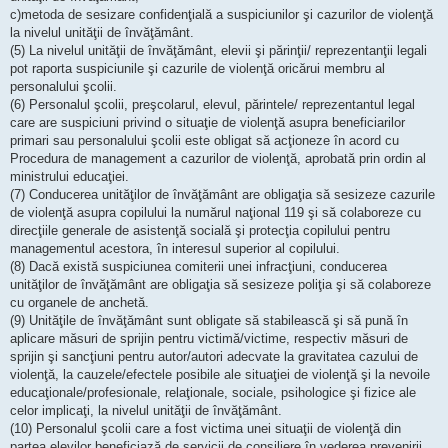
c)metoda de sesizare confidenţială a suspiciunilor şi cazurilor de violenţă
la nivelul unităţii de învăţământ.
(5) La nivelul unităţii de învăţământ, elevii şi părinţii/ reprezentanţii legali
pot raporta suspiciunile şi cazurile de violenţă oricărui membru al
personalului şcolii.
(6) Personalul şcolii, preşcolarul, elevul, părintele/ reprezentantul legal
care are suspiciuni privind o situaţie de violenţă asupra beneficiarilor
primari sau personalului şcolii este obligat să acţioneze în acord cu
Procedura de management a cazurilor de violenţă, aprobată prin ordin al
ministrului educaţiei.
(7) Conducerea unităţilor de învăţământ are obligaţia să sesizeze cazurile
de violenţă asupra copilului la numărul naţional 119 şi să colaboreze cu
direcţiile generale de asistenţă socială şi protecţia copilului pentru
managementul acestora, în interesul superior al copilului.
(8) Dacă există suspiciunea comiterii unei infracţiuni, conducerea
unităţilor de învăţământ are obligaţia să sesizeze poliţia şi să colaboreze
cu organele de anchetă.
(9) Unităţile de învăţământ sunt obligate să stabilească şi să pună în
aplicare măsuri de sprijin pentru victimă/victime, respectiv măsuri de
sprijin şi sancţiuni pentru autor/autori adecvate la gravitatea cazului de
violenţă, la cauzele/efectele posibile ale situaţiei de violenţă şi la nevoile
educaţionale/profesionale, relaţionale, sociale, psihologice şi fizice ale
celor implicaţi, la nivelul unităţii de învăţământ.
(10) Personalul şcolii care a fost victima unei situaţii de violenţă din
partea elevilor beneficiază de servicii de consiliere în vederea prevenirii