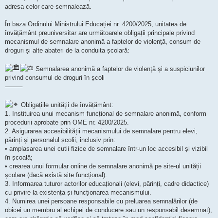
adresa celor care semnalează.
În baza Ordinului Ministrului Educației nr. 4200/2025, unitatea de
învățământ preuniversitar are următoarele obligații principale privind
mecanismul de semnalare anonimă a faptelor de violență, consum de
droguri și alte abateri de la conduita școlară:
Semnalarea anonimă a faptelor de violență și a suspiciunilor
privind consumul de droguri în școli
⸻
Obligațiile unității de învățământ:
1. Instituirea unui mecanism funcțional de semnalare anonimă, conform
procedurii aprobate prin OME nr. 4200/2025.
2. Asigurarea accesibilității mecanismului de semnalare pentru elevi,
părinți și personalul școlii, inclusiv prin:
• amplasarea unei cutii fizice de semnalare într-un loc accesibil și vizibil
în școală;
• crearea unui formular online de semnalare anonimă pe site-ul unității
școlare (dacă există site funcțional).
3. Informarea tuturor actorilor educaționali (elevi, părinți, cadre didactice)
cu privire la existența și funcționarea mecanismului.
4. Numirea unei persoane responsabile cu preluarea semnalărilor (de
obicei un membru al echipei de conducere sau un responsabil desemnat),