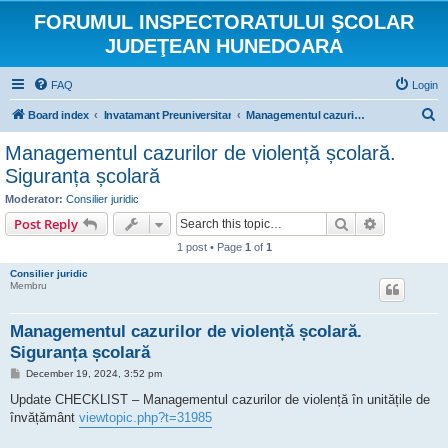
FORUMUL INSPECTORATULUI ŞCOLAR
JUDEŢEAN HUNEDOARA
FAQ
Login
S
Board index
Invatamant Preuniversitar
Managementul cazurilor de violență
e
Managementul cazurilor de violență școlară.
a
Siguranța școlară
r
Moderator:
Consilier juridic
c
Search
Advanced s
Post Reply
h
1 post • Page
1
of
1
Consilier juridic
Membru
Managementul cazurilor de violență școlară.
Siguranța școlară
P
December 19, 2024, 3:52 pm
o
s
Update CHECKLIST – Managementul cazurilor de violență în unitățile de
t
învățământ
viewtopic.php?t=31985