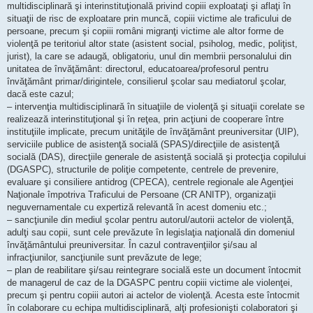
multidisciplinară şi interinstituţională privind copiii exploataţi şi aflaţi în
situaţii de risc de exploatare prin muncă, copiii victime ale traficului de
persoane, precum şi copiii români migranţi victime ale altor forme de
violenţă pe teritoriul altor state (asistent social, psiholog, medic, poliţist,
jurist), la care se adaugă, obligatoriu, unul din membrii personalului din
unitatea de învăţământ: directorul, educatoarea/profesorul pentru
învăţământ primar/dirigintele, consilierul şcolar sau mediatorul şcolar,
dacă este cazul;
– intervenţia multidisciplinară în situaţiile de violenţă şi situaţii corelate se
realizează interinstituţional şi în reţea, prin acţiuni de cooperare între
instituţiile implicate, precum unităţile de învăţământ preuniversitar (UIP),
serviciile publice de asistenţă socială (SPAS)/direcţiile de asistenţă
socială (DAS), direcţiile generale de asistenţă socială şi protecţia copilului
(DGASPC), structurile de poliţie competente, centrele de prevenire,
evaluare şi consiliere antidrog (CPECA), centrele regionale ale Agenţiei
Naţionale împotriva Traficului de Persoane (CR ANITP), organizaţii
neguvernamentale cu expertiză relevantă în acest domeniu etc.;
– sancţiunile din mediul şcolar pentru autorul/autorii actelor de violenţă,
adulţi sau copii, sunt cele prevăzute în legislaţia naţională din domeniul
învăţământului preuniversitar. În cazul contravenţiilor şi/sau al
infracţiunilor, sancţiunile sunt prevăzute de lege;
– plan de reabilitare şi/sau reintegrare socială este un document întocmit
de managerul de caz de la DGASPC pentru copiii victime ale violenţei,
precum şi pentru copiii autori ai actelor de violenţă. Acesta este întocmit
în colaborare cu echipa multidisciplinară, alţi profesionişti colaboratori şi