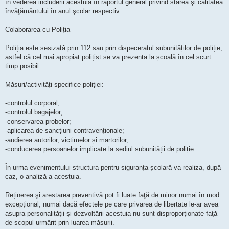
în vederea includerii acestuia în raportul general privind starea şi calitatea
învăţământului în anul şcolar respectiv.
Colaborarea cu Poliția
Poliția este sesizată prin 112 sau prin dispeceratul subunităților de poliție,
astfel că cel mai apropiat polițist se va prezenta la școală în cel scurt
timp posibil.
Măsuri/activități specifice poliției:
-controlul corporal;
-controlul bagajelor;
-conservarea probelor;
-aplicarea de sancțiuni contravenționale;
-audierea autorilor, victimelor și martorilor;
-conducerea persoanelor implicate la sediul subunității de poliție.
În urma evenimentului structura pentru siguranța școlară va realiza, după
caz, o analiză a acestuia.
Reținerea şi arestarea preventivă pot fi luate faţă de minor numai în mod
excepţional, numai dacă efectele pe care privarea de libertate le-ar avea
asupra personalităţii şi dezvoltării acestuia nu sunt disproporţionate faţă
de scopul urmărit prin luarea măsurii.