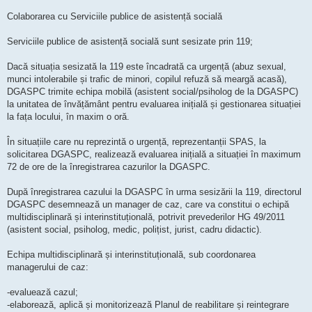
Colaborarea cu Serviciile publice de asistență socială
Serviciile publice de asistență socială sunt sesizate prin 119;
Dacă situația sesizată la 119 este încadrată ca urgență (abuz sexual,
munci intolerabile și trafic de minori, copilul refuză să meargă acasă),
DGASPC trimite echipa mobilă (asistent social/psiholog de la DGASPC)
la unitatea de învățământ pentru evaluarea inițială și gestionarea situației
la fața locului, în maxim o oră.
În situațiile care nu reprezintă o urgență, reprezentanții SPAS, la
solicitarea DGASPC, realizează evaluarea inițială a situației în maximum
72 de ore de la înregistrarea cazurilor la DGASPC.
După înregistrarea cazului la DGASPC în urma sesizării la 119, directorul
DGASPC desemnează un manager de caz, care va constitui o echipă
multidisciplinară și interinstituțională, potrivit prevederilor HG 49/2011
(asistent social, psiholog, medic, polițist, jurist, cadru didactic).
Echipa multidisciplinară și interinstituțională, sub coordonarea
managerului de caz:
-evaluează cazul;
-elaborează, aplică și monitorizează Planul de reabilitare și reintegrare