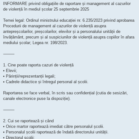
INFORMARE privind obligațiile de raportare și management al cazurilor
de violență în mediul școlar 25 septembrie 2025
Temei legal: Ordinul ministrului educației nr. 6.235/2023 privind aprobarea
Procedurii de management al cazurilor de violență asupra
antepreșcolarilor, preșcolarilor, elevilor și a personalului unității de
învățământ, precum și al suspiciunilor de violență asupra copiilor în afara
mediului școlar; Legea nr. 198/2023.
⸻
1. Cine poate raporta cazuri de violență
• Elevii;
• Părinții/reprezentanții legali;
• Cadrele didactice și întregul personal al școlii.
Raportarea se face verbal, în scris sau confidențial (cutia de sesizări,
canale electronice puse la dispoziție).
⸻
2. Cui se raportează și când
• Orice martor raportează imediat către personalul școlii.
• Personalul școlii raportează de îndată directorului unității.
• Directorul școlii: