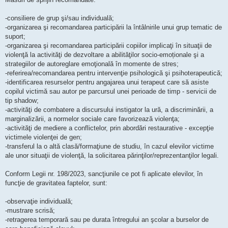
-consiliere de grup şi/sau individuală;
-organizarea şi recomandarea participării la întâlnirile unui grup tematic de
suport;
-organizarea şi recomandarea participării copiilor implicaţi în situaţii de
violenţă la activităţi de dezvoltare a abilităţilor socio-emoționale şi a
strategiilor de autoreglare emoţională în momente de stres;
-referirea/recomandarea pentru intervenţie psihologică şi psihoterapeutică;
-identificarea resurselor pentru angajarea unui terapeut care să asiste
copilul victimă sau autor pe parcursul unei perioade de timp - servicii de
tip shadow;
-activităţi de combatere a discursului instigator la ură, a discriminării, a
marginalizării, a normelor sociale care favorizează violenţa;
-activităţi de mediere a conflictelor, prin abordări restaurative - excepţie
victimele violenţei de gen;
-transferul la o altă clasă/formaţiune de studiu, în cazul elevilor victime
ale unor situaţii de violenţă, la solicitarea părinţilor/reprezentanţilor legali.
Conform Legii nr. 198/2023, sancţiunile ce pot fi aplicate elevilor, în
funcţie de gravitatea faptelor, sunt:
-observaţie individuală;
-mustrare scrisă;
-retragerea temporară sau pe durata întregului an şcolar a burselor de