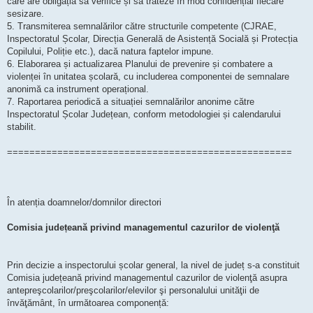
care are obligația să verifice și să trateze în mod confidențial fiecare
sesizare.
5. Transmiterea semnalărilor către structurile competente (CJRAE,
Inspectoratul Școlar, Direcția Generală de Asistență Socială și Protecția
Copilului, Poliție etc.), dacă natura faptelor impune.
6. Elaborarea și actualizarea Planului de prevenire și combatere a
violenței în unitatea școlară, cu includerea componentei de semnalare
anonimă ca instrument operațional.
7. Raportarea periodică a situației semnalărilor anonime către
Inspectoratul Școlar Județean, conform metodologiei și calendarului
stabilit.
===================================================
În atenția doamnelor/domnilor directori
Comisia județeană privind managementul cazurilor de violenţă
Prin decizie a inspectorului școlar general, la nivel de județ s-a constituit
Comisia județeană privind managementul cazurilor de violenţă asupra
antepreşcolarilor/preşcolarilor/elevilor şi personalului unităţii de
învăţământ, în următoarea componență: