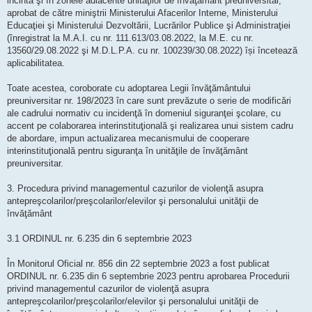
incinta şi în zonele adiacente unităţilor de învăţământ preuniversitar,
aprobat de către miniştrii Ministerului Afacerilor Interne, Ministerului
Educaţiei şi Ministerului Dezvoltării, Lucrărilor Publice şi Administraţiei
(înregistrat la M.A.I. cu nr. 111.613/03.08.2022, la M.E. cu nr.
13560/29.08.2022 şi M.D.L.P.A. cu nr. 100239/30.08.2022) își încetează
aplicabilitatea.
Toate acestea, coroborate cu adoptarea Legii învăţământului
preuniversitar nr. 198/2023 în care sunt prevăzute o serie de modificări
ale cadrului normativ cu incidenţă în domeniul siguranţei şcolare, cu
accent pe colaborarea interinstituţională şi realizarea unui sistem cadru
de abordare, impun actualizarea mecanismului de cooperare
interinstituţională pentru siguranţa în unităţile de învăţământ
preuniversitar.
3. Procedura privind managementul cazurilor de violenţă asupra
antepreşcolarilor/preşcolarilor/elevilor şi personalului unităţii de
învăţământ
3.1 ORDINUL nr. 6.235 din 6 septembrie 2023
În Monitorul Oficial nr. 856 din 22 septembrie 2023 a fost publicat
ORDINUL nr. 6.235 din 6 septembrie 2023 pentru aprobarea Procedurii
privind managementul cazurilor de violenţă asupra
antepreşcolarilor/preşcolarilor/elevilor şi personalului unităţii de