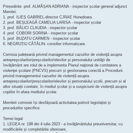
Președinte: prof. ALMĂȘAN ADRIANA - inspector școlar general adjunct
Membri:
1. prof. ILIEȘ GABRIEL-director CJRAE Hunedoara
2. prof. BEȘLEAGĂ CAMELIA LARISA - inspector școlar
3. prof. BĂLICI CLAUDIA - inspector școlar
4. prof. COBORI SORINA - inspector școlar
5. prof. BUZATU CARMEN - inspector școlar
6. NEGRUȚIU CĂTĂLIN- consilier informatizare.
Comisia județeană privind managementul cazurilor de violenţă asupra
antepreşcolarilor/preşcolarilor/elevilor şi personalului unităţii de
învăţământ are rolul de a implementa Planul naţional de combatere a
violenţei şcolare (PNCVS) precum și gestionarea corectă a Procedurii
privind managementul cazurilor de violență asupra
antepreșcolarilor/preșcolarilor/elevilor și personalului școlii, precum și al
altor situații corelate, în mediul școlar și a suspiciunii de violență asupra
copiilor în afara mediului școlar.
Membrii comisiei își desfășoară activitatea potrivit legislației și
procedurilor specifice.
Temei legal:
1. LEGEA nr. 198 din 4 iulie 2023 - a învăţământului preuniversitar, cu
modificările și completările ulterioare,