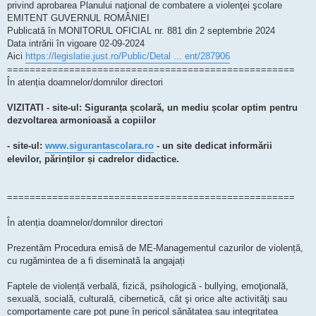
privind aprobarea Planului naţional de combatere a violenţei şcolare
EMITENT GUVERNUL ROMÂNIEI
Publicată în MONITORUL OFICIAL nr. 881 din 2 septembrie 2024
Data intrării în vigoare 02-09-2024
Aici
https://legislatie.just.ro/Public/Detal ... ent/287906
===================================================
În atenția doamnelor/domnilor directori
VIZITATI - site-ul: Siguranța școlară, un mediu școlar optim pentru
dezvoltarea armonioasă a copiilor
- site-ul:
www.sigurantascolara.ro
- un site dedicat informării
elevilor, părinților și cadrelor didactice.
===================================================
În atenția doamnelor/domnilor directori
Prezentăm
Procedura emisă de ME-Managementul cazurilor de violență
,
cu rugămintea de a fi diseminată la angajați
Faptele de violență verbală, fizică, psihologică - bullying, emoţională,
sexuală, socială, culturală, cibernetică, cât şi orice alte activităţi sau
comportamente care pot pune în pericol sănătatea sau integritatea