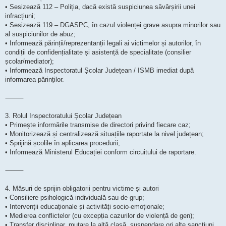
• Sesizează 112 – Poliția, dacă există suspiciunea săvârșirii unei
infracțiuni;
• Sesizează 119 – DGASPC, în cazul violenței grave asupra minorilor sau
al suspiciunilor de abuz;
• Informează părinții/reprezentanții legali ai victimelor și autorilor, în
condiții de confidențialitate și asistență de specialitate (consilier
școlar/mediator);
• Informează Inspectoratul Școlar Județean / ISMB imediat după
informarea părinților.
⸻
3. Rolul Inspectoratului Școlar Județean
• Primește informările transmise de directori privind fiecare caz;
• Monitorizează și centralizează situațiile raportate la nivel județean;
• Sprijină școlile în aplicarea procedurii;
• Informează Ministerul Educației conform circuitului de raportare.
⸻
4. Măsuri de sprijin obligatorii pentru victime și autori
• Consiliere psihologică individuală sau de grup;
• Intervenții educaționale și activități socio-emoționale;
• Medierea conflictelor (cu excepția cazurilor de violență de gen);
• Transfer disciplinar, mutare la altă clasă, suspendare ori alte sancțiuni