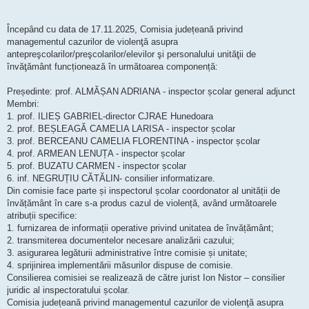
Începând cu data de 17.11.2025, Comisia județeană privind
managementul cazurilor de violenţă asupra
antepreşcolarilor/preşcolarilor/elevilor şi personalului unităţii de
învăţământ funcționează în următoarea componență:
Președinte: prof. ALMĂȘAN ADRIANA - inspector școlar general adjunct
Membri:
1. prof. ILIEȘ GABRIEL-director CJRAE Hunedoara
2. prof. BEȘLEAGĂ CAMELIA LARISA - inspector școlar
3. prof. BERCEANU CAMELIA FLORENTINA - inspector școlar
4. prof. ARMEAN LENUȚA - inspector școlar
5. prof. BUZATU CARMEN - inspector școlar
6. inf. NEGRUȚIU CĂTĂLIN- consilier informatizare.
Din comisie face parte și inspectorul școlar coordonator al unității de
învățământ în care s-a produs cazul de violență, având următoarele
atribuții specifice:
1. furnizarea de informații operative privind unitatea de învățământ;
2. transmiterea documentelor necesare analizării cazului;
3. asigurarea legăturii administrative între comisie și unitate;
4. sprijinirea implementării măsurilor dispuse de comisie.
Consilierea comisiei se realizează de către jurist Ion Nistor – consilier
juridic al inspectoratului școlar.
Comisia județeană privind managementul cazurilor de violenţă asupra