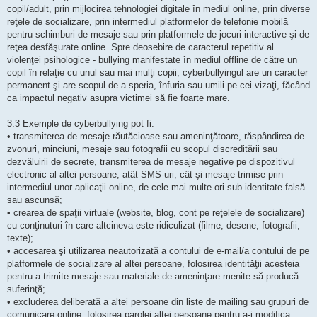
copil/adult, prin mijlocirea tehnologiei digitale în mediul online, prin diverse
reţele de socializare, prin intermediul platformelor de telefonie mobilă
pentru schimburi de mesaje sau prin platformele de jocuri interactive şi de
reţea desfăşurate online. Spre deosebire de caracterul repetitiv al
violenţei psihologice - bullying manifestate în mediul offline de către un
copil în relaţie cu unul sau mai mulţi copii, cyberbullyingul are un caracter
permanent şi are scopul de a speria, înfuria sau umili pe cei vizaţi, făcând
ca impactul negativ asupra victimei să fie foarte mare.
3.3 Exemple de cyberbullying pot fi:
• transmiterea de mesaje răutăcioase sau ameninţătoare, răspândirea de
zvonuri, minciuni, mesaje sau fotografii cu scopul discreditării sau
dezvăluirii de secrete, transmiterea de mesaje negative pe dispozitivul
electronic al altei persoane, atât SMS-uri, cât şi mesaje trimise prin
intermediul unor aplicaţii online, de cele mai multe ori sub identitate falsă
sau ascunsă;
• crearea de spaţii virtuale (website, blog, cont pe reţelele de socializare)
cu conţinuturi în care altcineva este ridiculizat (filme, desene, fotografii,
texte);
• accesarea şi utilizarea neautorizată a contului de e-mail/a contului de pe
platformele de socializare al altei persoane, folosirea identităţii acesteia
pentru a trimite mesaje sau materiale de ameninţare menite să producă
suferinţă;
• excluderea deliberată a altei persoane din liste de mailing sau grupuri de
comunicare online; folosirea parolei altei persoane pentru a-i modifica