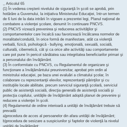
,, Articolul 65
(1) În vederea creşterii nivelului de siguranţă în şcoli se aprobă, prin
hotărâre a Guvernului, la iniţiativa Ministerului Educaţiei, într-un termen
de 6 luni de la data intrării în vigoare a prezentei legi, Planul naţional de
combatere a violenţei şcolare, denumit în continuare PNCVS.
(2) PNCVS vizează prevenirea şi reducerea activităţilor şi
comportamentelor care încalcă sau favorizează încălcarea normelor de
moralitate/conduită, în orice formă de manifestare, atât ca violenţă
verbală, fizică, psihologică - bullying, emoţională, sexuală, socială,
culturală, cibernetică, cât şi ca orice alte activităţi sau comportamente
care pot pune în pericol sănătatea sau integritatea beneficiarilor primari şi
a personalului din învăţământ.
(3) În conformitate cu PNCVS, cu Regulamentul de organizare şi
funcţionare a învăţământului preuniversitar, aprobat prin ordin al
ministrului educaţiei, pe baza unei evaluări a climatului şcolar, în
colaborare cu reprezentanţii elevilor, reprezentanţii părinţilor şi cu
instituţiile locale abilitate, precum serviciul siguranţă şcolară, serviciul
public de asistenţă socială, direcţia generală de asistenţă socială şi
protecţia copilului, unităţile de învăţământ adoptă planuri de prevenire şi
reducere a violenţei în şcoli.
(4) Regulamentul de ordine interioară a unităţii de învăţământ trebuie să
prevadă:
a)procedura de acces al persoanelor din afara unităţii de învăţământ;
b)procedura de sesizare a suspiciunilor şi faptelor de violenţă la nivelul
unităţii de învăţământ;