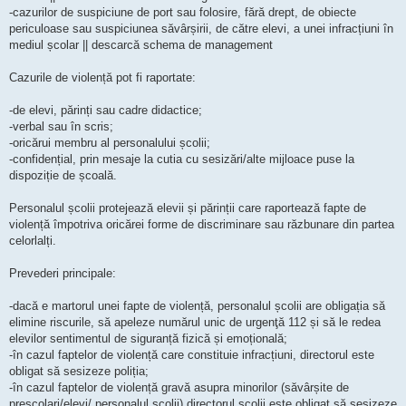
-cazurilor de suspiciune de port sau folosire, fără drept, de obiecte
periculoase sau suspiciunea săvârșirii, de către elevi, a unei infracțiuni în
mediul școlar || descarcă schema de management
Cazurile de violență pot fi raportate:
-de elevi, părinți sau cadre didactice;
-verbal sau în scris;
-oricărui membru al personalului școlii;
-confidențial, prin mesaje la cutia cu sesizări/alte mijloace puse la
dispoziție de școală.
Personalul școlii protejează elevii și părinții care raportează fapte de
violență împotriva oricărei forme de discriminare sau răzbunare din partea
celorlalți.
Prevederi principale:
-dacă e martorul unei fapte de violență, personalul școlii are obligația să
elimine riscurile, să apeleze numărul unic de urgenţă 112 și să le redea
elevilor sentimentul de siguranță fizică și emoțională;
-în cazul faptelor de violență care constituie infracțiuni, directorul este
obligat să sesizeze poliția;
-în cazul faptelor de violență gravă asupra minorilor (săvârșite de
preșcolari/elevi/ personalul școlii) directorul școlii este obligat să sesizeze