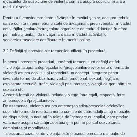
e)cazurilor de suspiciune de violenţă comisă asupra copilului în afara
mediului şcolar.
Pentru a fi considerate fapte săvârşite în mediul şcolar, acestea trebuie
să se comită în perimetrul unităţii de învăţământ preuniversitar, în cadrul
activităţilor şcolare/extraşcolare organizate de cadre didactice în afara
perimetrului unităţii de învăţământ sau în cadrul activităţilor
şcolare/extraşcolare desfăşurate în mediul online.
3.2 Definiţii şi abrevieri ale termenilor utilizaţi în procedură
În sensul prezentei proceduri, următorii termeni sunt definiţi astfel:
– violenţa asupra antepreşcolarilor/preşcolarilor/elevilor este o formă de
violenţă asupra copilului şi reprezintă un concept integrator pentru
diversele forme de abuz fizic, verbal, emoţional, sexual, neglijare,
exploatare sexuală, trafic, violenţă prin internet, violenţă de gen, hărţuire
sexuală etc.
Această formă de violenţă include violenţa între egali, respectiv între
antepreşcolari/preşcolari/elevi.
De asemenea, violenţa asupra antepreşcolarilor/preşcolarilor/elevilor
cuprinde forme de rele tratamente comise de către adulţi aflaţi în poziţie
de răspundere, putere ori în relaţie de încredere cu copilul, care produc
vătămare asupra sănătăţii acestuia şi îi pun în pericol dezvoltarea,
demnitatea şi moralitatea;
– sesizarea cazurilor de violenţă este procesul prin care o situaţie de