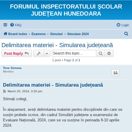
FORUMUL INSPECTORATULUI ŞCOLAR
JUDEŢEAN HUNEDOARA
FAQ
Login
S
Board index
Examene
Simulari
Simulare 2024
e
Delimitarea materiei - Simularea județeană
a
Search
Advanced s
Post Reply
r
1 post • Page
1
of
1
c
Tene Simona
h
Membru
Delimitarea materiei - Simularea județeană
P
March 20, 2024, 3:20 pm
o
s
Stimați colegi,
t
În atașament, aveți delimitarea materiei pentru disciplinele din care se
susțin probele scrise, din cadrul Simulării județene a examenului de
Evaluare Națională, 2024, care se va susține în perioada 8-10 aprilie
2024.