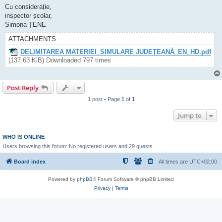
Cu considerație,
inspector școlar,
Simona ȚENE
ATTACHMENTS
DELIMITAREA MATERIEI_SIMULARE JUDEȚEANĂ_EN_HD.pdf
(137.63 KiB) Downloaded 797 times
Post Reply
1 post • Page
1
of
1
Jump to
WHO IS ONLINE
Users browsing this forum: No registered users and 29 guests
Board index
All times are
UTC+02:00
Powered by
phpBB
® Forum Software © phpBB Limited
Privacy
|
Terms