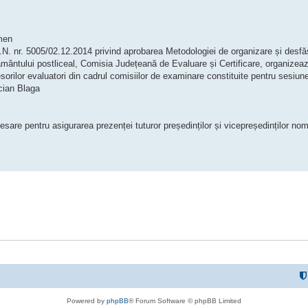
men
.E.N. nr. 5005/02.12.2014 privind aprobarea Metodologiei de organizare și desf
vățământului postliceal, Comisia Județeană de Evaluare și Certificare, organizea
ofesorilor evaluatori din cadrul comisiilor de examinare constituite pentru sesiu
cian Blaga
sare pentru asigurarea prezenței tuturor președinților și vicepreședinților nomi
Powered by
phpBB
® Forum Software © phpBB Limited