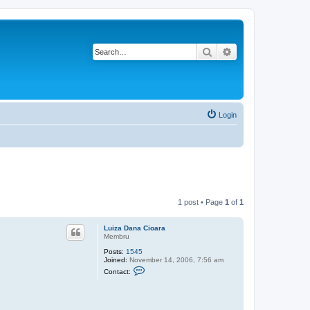
Search
Advanced search
Login
1 post • Page
1
of
1
Luiza Dana Cioara
Membru
Posts:
1545
Joined:
November 14, 2006, 7:56 am
C
Contact:
o
n
t
a
c