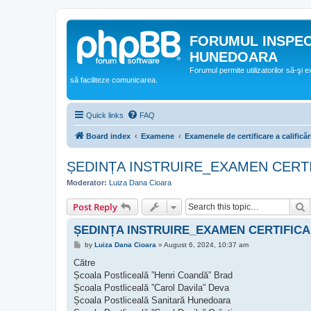
FORUMUL INSPE
HUNEDOARA
Forumul permite utilizatorilor să-şi 
să faciliteze comunicarea.
Quick links
FAQ
Board index
Examene
Examenele de certificare a calificăr
ȘEDINȚA INSTRUIRE_EXAMEN CERTI
Moderator:
Luiza Dana Cioara
S
Post Reply
ȘEDINȚA INSTRUIRE_EXAMEN CERTIFICA
P
by
Luiza Dana Cioara
»
August 6, 2024, 10:37 am
o
s
Către
t
Școala Postliceală ”Henri Coandă” Brad
Școala Postliceală ”Carol Davila” Deva
Școala Postliceală Sanitară Hunedoara