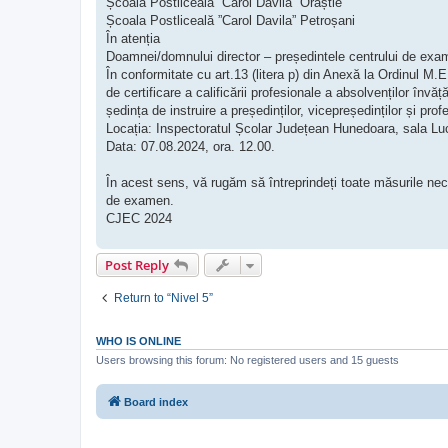
Școala Postliceală ”Carol Davila” Orăștie
Școala Postliceală ”Carol Davila” Petroșani
În atenția
Doamnei/domnului director – președintele centrului de exa
În conformitate cu art.13 (litera p) din Anexă la Ordinul M
de certificare a calificării profesionale a absolvenților în
ședința de instruire a președinților, vicepreședinților și pr
Locația: Inspectoratul Școlar Județean Hunedoara, sala Lu
Data: 07.08.2024, ora. 12.00.
În acest sens, vă rugăm să întreprindeți toate măsurile nece
de examen.
CJEC 2024
Post Reply
Return to “Nivel 5”
WHO IS ONLINE
Users browsing this forum: No registered users and 15 guests
Board index