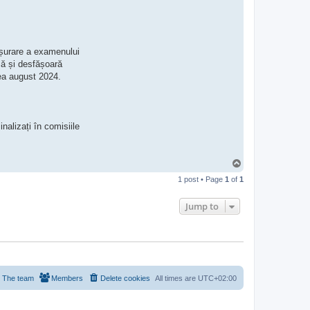
t
L
u
i
z
a
ășurare a examenului
D
ză și desfășoară
a
n
nea august 2024.
a
C
i
o
a
r
nalizați în comisiile
a
T
o
1 post • Page
1
of
1
p
Jump to
The team
Members
Delete cookies
All times are
UTC+02:00