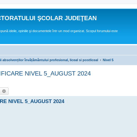
CTORATULUI ŞCOLAR JUDEŢEAN
expună ideile, opiniile şi documentele într-un mod organizat. Scopul forumului este
ii absolvenților învățământului profesional, liceal si postliceal
Nivel 5
FICARE NIVEL 5_AUGUST 2024
earch
Advanced search
RE NIVEL 5_AUGUST 2024