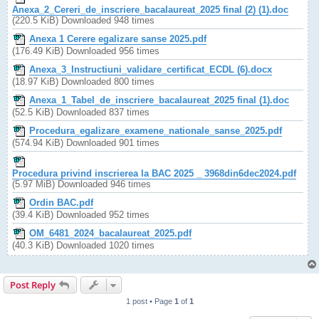
Anexa_2_Cereri_de_inscriere_bacalaureat_2025 final (2) (1).doc
(220.5 KiB) Downloaded 948 times
Anexa 1 Cerere egalizare sanse 2025.pdf
(176.49 KiB) Downloaded 956 times
Anexa_3_Instructiuni_validare_certificat_ECDL (6).docx
(18.97 KiB) Downloaded 800 times
Anexa_1_Tabel_de_inscriere_bacalaureat_2025 final (1).doc
(52.5 KiB) Downloaded 837 times
Procedura_egalizare_examene_nationale_sanse_2025.pdf
(574.94 KiB) Downloaded 901 times
Procedura privind inscrierea la BAC 2025 _ 3968din6dec2024.pdf
(5.97 MiB) Downloaded 946 times
Ordin BAC.pdf
(39.4 KiB) Downloaded 952 times
OM_6481_2024_bacalaureat_2025.pdf
(40.3 KiB) Downloaded 1020 times
Post Reply
1 post • Page
1
of
1