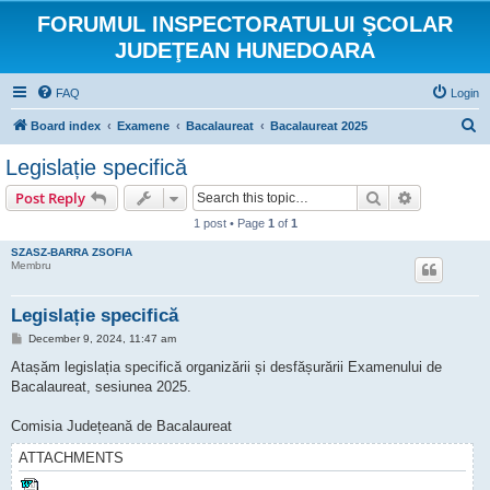
FORUMUL INSPECTORATULUI ŞCOLAR
JUDEŢEAN HUNEDOARA
FAQ
Login
S
Board index
Examene
Bacalaureat
Bacalaureat 2025
e
Legislație specifică
a
Search
Advanced s
Post Reply
r
1 post • Page
1
of
1
c
SZASZ-BARRA ZSOFIA
h
Membru
Legislație specifică
P
December 9, 2024, 11:47 am
o
s
Atașăm legislația specifică organizării și desfășurării Examenului de
t
Bacalaureat, sesiunea 2025.
Comisia Județeană de Bacalaureat
ATTACHMENTS