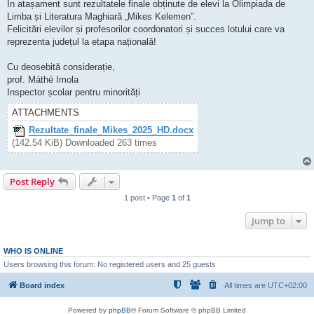
În atașament sunt rezultatele finale obținute de elevi la Olimpiada de
Limba și Literatura Maghiară „Mikes Kelemen”.
Felicitări elevilor și profesorilor coordonatori și succes lotului care va
reprezenta județul la etapa națională!
Cu deosebită considerație,
prof. Máthé Imola
Inspector școlar pentru minorități
ATTACHMENTS
Rezultate_finale_Mikes_2025_HD.docx
(142.54 KiB) Downloaded 263 times
Post Reply
1 post • Page
1
of
1
Jump to
WHO IS ONLINE
Users browsing this forum: No registered users and 25 guests
Board index
All times are
UTC+02:00
Powered by
phpBB
® Forum Software © phpBB Limited