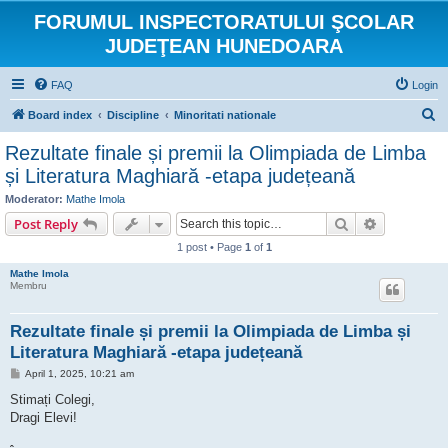
FORUMUL INSPECTORATULUI ŞCOLAR
JUDEŢEAN HUNEDOARA
FAQ
Login
S
Board index
Discipline
Minoritati nationale
e
Rezultate finale și premii la Olimpiada de Limba
a
și Literatura Maghiară -etapa județeană
r
Moderator:
Mathe Imola
c
Search
Advanced s
Post Reply
h
1 post • Page
1
of
1
Mathe Imola
Membru
Rezultate finale și premii la Olimpiada de Limba și
Literatura Maghiară -etapa județeană
P
April 1, 2025, 10:21 am
o
s
Stimați Colegi,
t
Dragi Elevi!