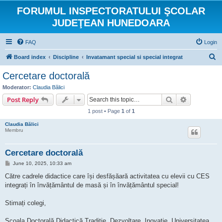
FORUMUL INSPECTORATULUI ŞCOLAR
JUDEŢEAN HUNEDOARA
FAQ
Login
S
Board index
Discipline
Invatamant special si special integrat
e
Cercetare doctorală
a
Moderator:
Claudia Bălici
r
Search
Advanced s
Post Reply
c
1 post • Page
1
of
1
h
Claudia Bălici
Membru
Cercetare doctorală
P
June 10, 2025, 10:33 am
o
s
Către cadrele didactice care își desfășăară activitatea cu elevii cu CES
t
integrați în învățământul de masă și în învățământul special!
Stimați colegi,
Școala Doctorală Didactică Tradiţie, Dezvoltare, Inovaţie, Universitatea