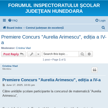
FORUMUL INSPECTORATULUI ŞCOLAR
JUDEŢEAN HUNEDOARA
FAQ
Login
S
Board index
Centrul județean de excelență
e
Premiere Concurs ”Aurelia Arimescu”, ediția a IV-
a
a
r
Moderator:
Cristina Vlad
c
Search
Advanced s
Post Reply
h
1 post • Page
1
of
1
Cristina Vlad
Membru
Premiere Concurs ”Aurelia Arimescu”, ediția a IV-a
P
June 17, 2025, 10:01 pm
o
s
Către unitățile școlare participante la concursul de matematică ”Aurelia
t
Arimescu”,