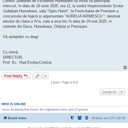
Centrul Județean de Excelență Hunedoara vă invită să participați
miercuri, în data de 19 iunie 2025, ora 11, la sediul Inspectoratului Școlar
Județean Hunedoara, sala "Spiru Haret", la Festivitatea de Premiere a
concursului de logică și argumentare "AURELIA ARIMESCU ", destinat
elevilor de clasa a IV-a, care a avut loc în data de 24 mai 2025, in
centrele din Deva, Hunedoara, Orăștie și Petroșani.
Vă așteptăm cu drag!
Cu stimă,
DIRECTOR,
Prof. Ec. Vlad Emilia-Cristina
Post Reply
1 post • Page
1
of
1
Jump to
WHO IS ONLINE
Users browsing this forum: No registered users and 13 guests
Board index
All times are
UTC+02:00