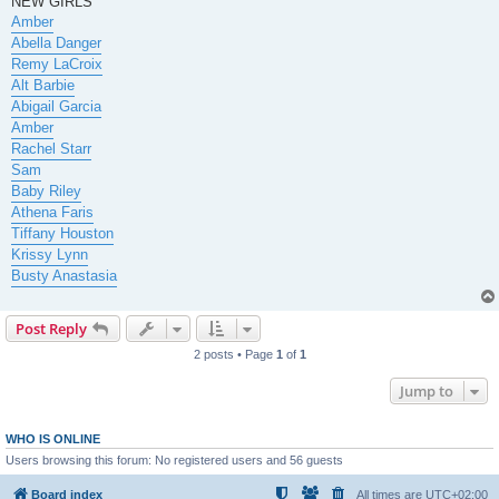
NEW GIRLS
Amber
Abella Danger
Remy LaCroix
Alt Barbie
Abigail Garcia
Amber
Rachel Starr
Sam
Baby Riley
Athena Faris
Tiffany Houston
Krissy Lynn
Busty Anastasia
Post Reply
2 posts • Page
1
of
1
Jump to
WHO IS ONLINE
Users browsing this forum: No registered users and 56 guests
Board index
All times are
UTC+02:00