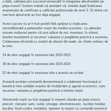
o dată, calitatea prin succesul remarcabil în integrarea absolvenților pe
piața muncii! Suntem mândri să anunțăm că, imediat după finalizarea
examenului de certificare a calificării profesionale de nivel 3, 52 dintre cei
mai buni absolvenți au fost deja angajați.
Acest succes nu ar fi fost posibil fără sprijinul și implicarea
necondiționată a partenerilor noștri din mediul economic. Le adresăm
sincere mulțumiri pentru că sunt alături de noi, investesc în viitorul
tinerilor hunedoreni și recunosc valoarea și pregătirea practică a acestora.
Colaborarea eficientă cu mediul de afaceri dă roade, iar cifrele vorbesc de
la sine:
24 de elevi angajați în sesiunea iulie 2022-2023.
39 de elevi angajați în sesiunea iulie 2023-2024.
52 de elevi angajați în sesiunea iulie a acestui an școlar!
Această evoluție constantă demonstrează o colaborare fructuoasă și
benefică între unitățile noastre de învățământ și agenții economici, care
recunosc valoarea și pregătirea practică a tinerilor noștri.
Absolvenții noștri au fost angajați în meserii căutate pe piața muncii,
precum: mecanic auto, sudor, strungar, electromecanic, lucrător hotelier,
bucătar, frizer-coafor, instalator, operator la mașini cu comandă numerică