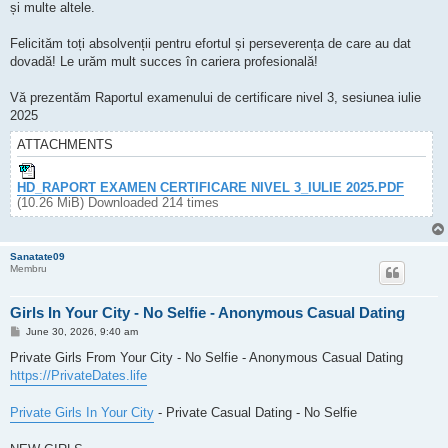
și multe altele.
Felicităm toți absolvenții pentru efortul și perseverența de care au dat
dovadă! Le urăm mult succes în cariera profesională!
Vă prezentăm Raportul examenului de certificare nivel 3, sesiunea iulie
2025
ATTACHMENTS
HD_RAPORT EXAMEN CERTIFICARE NIVEL 3_IULIE 2025.PDF
(10.26 MiB) Downloaded 214 times
Sanatate09
Membru
Girls In Your City - No Selfie - Anonymous Casual Dating
P
June 30, 2026, 9:40 am
o
s
Private Girls From Your City - No Selfie - Anonymous Casual Dating
t
https://PrivateDates.life
Private Girls In Your City
- Private Casual Dating - No Selfie