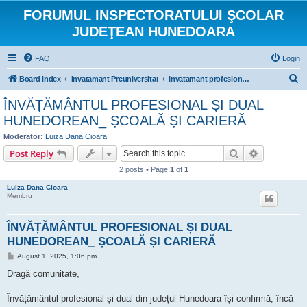
FORUMUL INSPECTORATULUI ŞCOLAR
JUDEŢEAN HUNEDOARA
FAQ
Login
S
Board index
Invatamant Preuniversitar
Invatamant profesional si tehnic
e
ÎNVĂȚĂMÂNTUL PROFESIONAL ȘI DUAL
a
HUNEDOREAN_ ȘCOALĂ ȘI CARIERĂ
r
Moderator:
Luiza Dana Cioara
c
Search
Advanced s
Post Reply
h
2 posts • Page
1
of
1
Luiza Dana Cioara
Membru
ÎNVĂȚĂMÂNTUL PROFESIONAL ȘI DUAL
HUNEDOREAN_ ȘCOALĂ ȘI CARIERĂ
P
August 1, 2025, 1:06 pm
o
s
Dragă comunitate,
t
Învățământul profesional și dual din județul Hunedoara își confirmă, încă