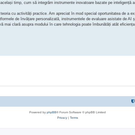
același timp, cum să integrăm instrumente inovatoare bazate pe inteligență art
teoria cu activități practice. Am apreciat în mod special oportunitatea de a exp
platformele de învățare personalizată, instrumentele de evaluare asistate de AI ș
ivă mai clară asupra modului în care tehnologia poate îmbunătăți atât eficiența 
Powered by
phpBB
® Forum Software © phpBB Limited
Privacy
|
Terms