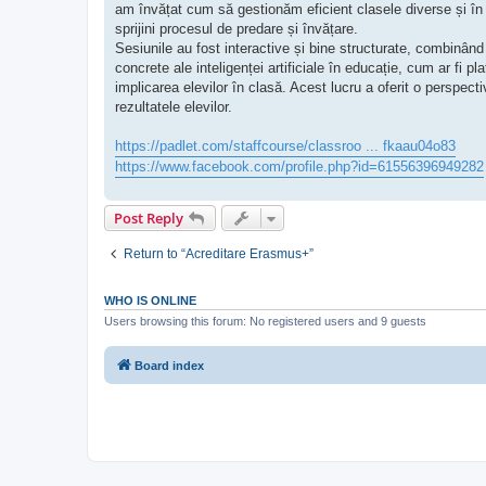
am învățat cum să gestionăm eficient clasele diverse și în 
sprijini procesul de predare și învățare.
Sesiunile au fost interactive și bine structurate, combinând 
concrete ale inteligenței artificiale în educație, cum ar fi 
implicarea elevilor în clasă. Acest lucru a oferit o perspect
rezultatele elevilor.
https://padlet.com/staffcourse/classroo ... fkaau04o83
https://www.facebook.com/profile.php?id=61556396949282
Post Reply
Return to “Acreditare Erasmus+”
WHO IS ONLINE
Users browsing this forum: No registered users and 9 guests
Board index