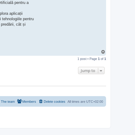
l
ificială pentru a
a
u
d
lora aplicații
i
i tehnologiile pentru
a
B
predării, cât și
ă
l
i
c
i
T
o
1 post • Page
1
of
1
p
Jump to
The team
Members
Delete cookies
All times are
UTC+02:00