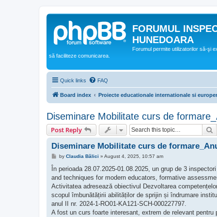
FORUMUL INSPE
HUNEDOARA
Forumul permite utilizatorilor să-şi 
să faciliteze comunicarea.
Quick links
FAQ
Board index
Proiecte educationale internationale si europe
Diseminare Mobilitate curs de formare_
S
Post Reply
Diseminare Mobilitate curs de formare_Anu
P
by
Claudia Bălici
»
August 4, 2025, 10:57 am
o
s
În perioada 28.07.2025-01.08.2025, un grup de 3 inspectori ș
t
and techniques for modern educators, formative assessment 
Activitatea adresează obiectivul Dezvoltarea competențelor 
scopul îmbunătățirii abilităților de sprijin și îndrumare instit
anul II nr. 2024-1-RO01-KA121-SCH-000227797.
A fost un curs foarte interesant, extrem de relevant pentru 