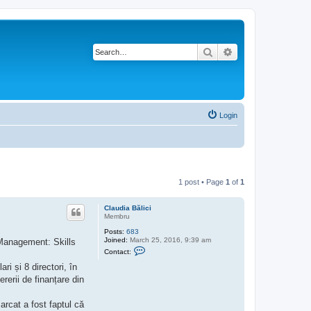
Search
Advanced search
Login
1 post • Page
1
of
1
Claudia Bălici
Membru
Posts:
683
Joined:
March 25, 2016, 9:39 am
m Management: Skills
C
Contact:
o
n
i și 8 directori, în
t
ererii de finanțare din
a
c
t
arcat a fost faptul că
C