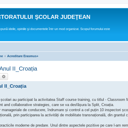
CTORATULUI ŞCOLAR JUDEŢEAN
expună ideile, opiniile şi documentele într-un mod organizat. Scopul forumului este
ne
Acreditare Erasmus+
Anul II_Croația
earch
Advanced search
l II_Croația
colari au participat la activitatea Staff course training, cu titlul - Classroo
and collaborative strategies, care se va desfășura la Split, Croația.
manageriale de conducere, îndrumare și control a cel puțin 10 inspectori școlar
uțională, prin participarea la activități de mobilitate transnațională, din grantul c
practicile moderne de predare. Unul dintre aspectele pozitive pe care l-am rem