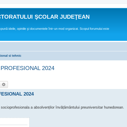
CTORATULUI ŞCOLAR JUDEŢEAN
expună ideile, opiniile şi documentele într-un mod organizat. Scopul forumului este
ional si tehnic
 PROFESIONAL 2024
earch
Advanced search
FESIONAL 2024
a socioprofesionala a absolvenților învățământului preuniversitar hunedorean.