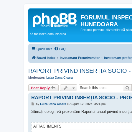
FORUMUL INSPE
HUNEDOARA
Forumul permite utilizatorilor să-şi 
să faciliteze comunicarea.
Quick links
FAQ
Board index
Invatamant Preuniversitar
Invatamant profes
RAPORT PRIVIND INSERȚIA SOCIO -
Moderator:
Luiza Dana Cioara
S
Post Reply
RAPORT PRIVIND INSERȚIA SOCIO - PRO
P
by
Luiza Dana Cioara
»
August 12, 2025, 3:24 pm
o
s
Stimați colegi, vă prezentăm Raportul anual privind inserți
t
ATTACHMENTS