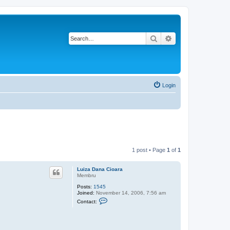
Search
Advanced search
Login
1 post • Page
1
of
1
Luiza Dana Cioara
Membru
Posts:
1545
Joined:
November 14, 2006, 7:56 am
C
Contact:
o
n
t
a
c