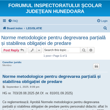
FORUMUL INSPECTORATULUI ŞCOLAR
JUDEŢEAN HUNEDOARA
FAQ
Login
S
Board index
LEGISLATIE
e
Norme metodologice pentru degrevarea parțială
a
și stabilirea obligației de predare
r
Search
Advanced s
Post Reply
c
1 post • Page
1
of
1
h
Consilier juridic
Membru
Norme metodologice pentru degrevarea parțială și
stabilirea obligației de predare
P
September 1, 2025, 9:09 pm
o
s
HG nr. 703/28.08.2025 (M.Of. nr. 810/01.09.2025)
t
Ce reglementează: Aprobă Normele metodologice pentru degrevarea
parțială și stabilirea obligației de predare pentru personalul didactic aflat în