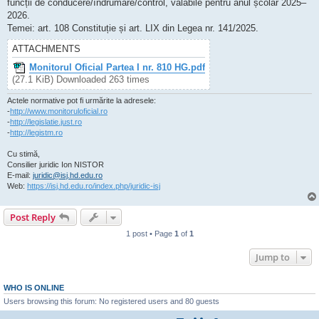
funcții de conducere/îndrumare/control, valabile pentru anul școlar 2025–
2026.
Temei: art. 108 Constituție și art. LIX din Legea nr. 141/2025.
ATTACHMENTS
Monitorul Oficial Partea I nr. 810 HG.pdf
(27.1 KiB) Downloaded 263 times
Actele normative pot fi urmărite la adresele:
-
http://www.monitoruloficial.ro
-
http://legislatie.just.ro
-
http://legistm.ro
Cu stimă,
Consilier juridic Ion NISTOR
E-mail:
juridic@isj.hd.edu.ro
Web:
https://isj.hd.edu.ro/index.php/juridic-isj
Post Reply
1 post • Page
1
of
1
Jump to
WHO IS ONLINE
Users browsing this forum: No registered users and 80 guests