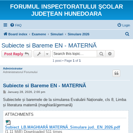
FORUMUL INSPECTORATULUI ŞCOLAR
JUDEŢEAN HUNEDOARA
FAQ
Login
S
Board index
Examene
Simulari
Simulare 2026
e
Subiecte si Bareme EN - MATERNĂ
a
Search
Advanced s
Post Reply
r
1 post • Page
1
of
1
c
Administrator
h
Administratorul Forumului
Subiecte si Bareme EN - MATERNĂ
P
January 28, 2026, 2:00 pm
o
s
Subiectele și baremele de la simularea Evaluării Naționale, cls 8, Limba
t
și literatura maternă (maghiară/germană)
ATTACHMENTS
Subiect_LB.MAGHIARĂ MATERNĂ_Simulare jud._EN_2026.pdf
(1.11 MiB) Downloaded 511 times