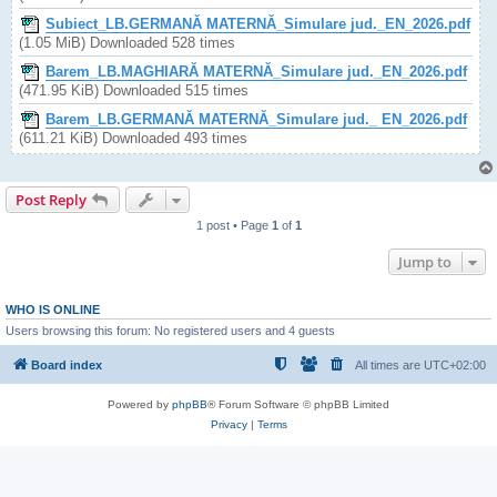
Subiect_LB.GERMANĂ MATERNĂ_Simulare jud._EN_2026.pdf
(1.05 MiB) Downloaded 528 times
Barem_LB.MAGHIARĂ MATERNĂ_Simulare jud._EN_2026.pdf
(471.95 KiB) Downloaded 515 times
Barem_LB.GERMANĂ MATERNĂ_Simulare jud._ EN_2026.pdf
(611.21 KiB) Downloaded 493 times
Post Reply
1 post • Page
1
of
1
Jump to
WHO IS ONLINE
Users browsing this forum: No registered users and 4 guests
Board index
All times are
UTC+02:00
Powered by
phpBB
® Forum Software © phpBB Limited
Privacy
|
Terms