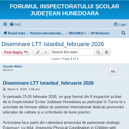
FORUMUL INSPECTORATULUI ŞCOLAR
JUDEŢEAN HUNEDOARA
FAQ
Login
S
Board index
Proiecte educationale internationale si europene
ERASMUS +
VR Workouts
e
Diseminare LTT Istanbul_februarie 2026
a
Search
Advanced s
Post Reply
r
1 post • Page
1
of
1
c
Claudia Bălici
h
Membru
Diseminare LTT Istanbul_februarie 2026
P
March 6, 2026, 1:58 pm
o
s
În perioada 23-26 februarie 2026, un grup format din 8 inspectori școlari
t
de la Inspectoratul Școlar Județean Hunedoara au participat în Turcia la o
activitate de formare alături de parteneri internaționali dedicați promovării
educației de calitate și a schimbului de bune practici.
Activitatea face parte din calendarul proiectului de parteneriat strategic
Erasmus+ cu titlul „Improving Physical Coordination in Children with