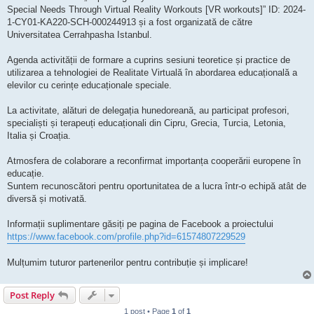
Special Needs Through Virtual Reality Workouts [VR workouts]” ID: 2024-
1-CY01-KA220-SCH-000244913 și a fost organizată de către
Universitatea Cerrahpasha Istanbul.
Agenda activității de formare a cuprins sesiuni teoretice și practice de
utilizarea a tehnologiei de Realitate Virtuală în abordarea educațională a
elevilor cu cerințe educaționale speciale.
La activitate, alături de delegația hunedoreană, au participat profesori,
specialiști și terapeuți educaționali din Cipru, Grecia, Turcia, Letonia,
Italia și Croația.
Atmosfera de colaborare a reconfirmat importanța cooperării europene în
educație.
Suntem recunoscători pentru oportunitatea de a lucra într-o echipă atât de
diversă și motivată.
Informații suplimentare găsiți pe pagina de Facebook a proiectului
https://www.facebook.com/profile.php?id=61574807229529
Mulțumim tuturor partenerilor pentru contribuție și implicare!
Post Reply
1 post • Page
1
of
1