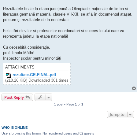
Rezultatele finale la etapa județeană a Olimpiadei naționale de limba și
literatura germană maternă, clasele VII-XII, se află în documentul atașat,
precum și rezultatele de la contestații.
Felicitări elevilor și profesorilor coordonatori și succes lotului care va
reprezenta județul la etapa națională!
Cu deosebită considerație,
prof. Imola Máthé
Inspector școlar pentru minorități
ATTACHMENTS
rezultate-GE-FINAL.pdf
(218.26 KiB) Downloaded 301 times
Post Reply
1 post • Page
1
of
1
Jump to
WHO IS ONLINE
Users browsing this forum: No registered users and 82 guests