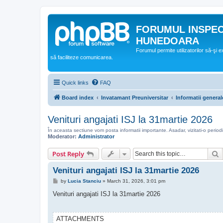
FORUMUL INSPE
HUNEDOARA
Forumul permite utilizatorilor să-şi 
să faciliteze comunicarea.
Quick links
FAQ
Board index
Invatamant Preuniversitar
Informatii general
Venituri angajati ISJ la 31martie 2026
În aceasta sectiune vom posta informatii importante. Asadar, vizitati-o periodi
Moderator:
Administrator
S
Post Reply
Venituri angajati ISJ la 31martie 2026
P
by
Lucia Stanciu
»
March 31, 2026, 3:01 pm
o
s
Venituri angajati ISJ la 31martie 2026
t
ATTACHMENTS