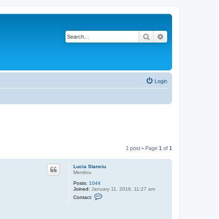
Search
Advanced search
Login
1 post • Page
1
of
1
Lucia Stanciu
Membru
Posts:
1044
Joined:
January 11, 2016, 11:27 am
C
Contact:
o
n
t
a