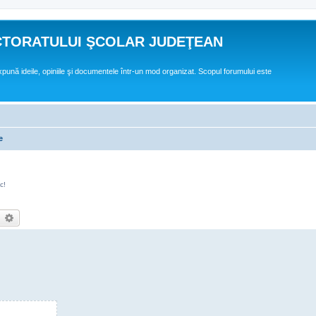
CTORATULUI ŞCOLAR JUDEŢEAN
expună ideile, opiniile şi documentele într-un mod organizat. Scopul forumului este
e
c!
earch
Advanced search