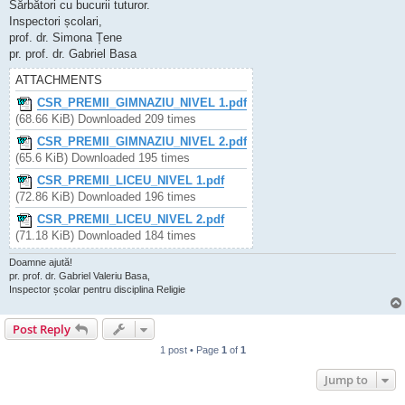
Sărbători cu bucurii tuturor.
Inspectori școlari,
prof. dr. Simona Țene
pr. prof. dr. Gabriel Basa
ATTACHMENTS
CSR_PREMII_GIMNAZIU_NIVEL 1.pdf
(68.66 KiB) Downloaded 209 times
CSR_PREMII_GIMNAZIU_NIVEL 2.pdf
(65.6 KiB) Downloaded 195 times
CSR_PREMII_LICEU_NIVEL 1.pdf
(72.86 KiB) Downloaded 196 times
CSR_PREMII_LICEU_NIVEL 2.pdf
(71.18 KiB) Downloaded 184 times
Doamne ajută!
pr. prof. dr. Gabriel Valeriu Basa,
Inspector școlar pentru disciplina Religie
Post Reply
1 post • Page
1
of
1
Jump to