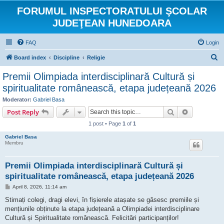
FORUMUL INSPECTORATULUI ŞCOLAR
JUDEŢEAN HUNEDOARA
FAQ
Login
S
Board index
Discipline
Religie
e
Premii Olimpiada interdisciplinară Cultură și
a
spiritualitate românească, etapa județeană 2026
r
Moderator:
Gabriel Basa
c
Search
Advanced s
Post Reply
h
1 post • Page
1
of
1
Gabriel Basa
Membru
Premii Olimpiada interdisciplinară Cultură și
spiritualitate românească, etapa județeană 2026
P
April 8, 2026, 11:14 am
o
s
Stimați colegi, dragi elevi, în fișierele atașate se găsesc premiile și
t
mențiunile obținute la etapa județeană a Olimpiadei interdisciplinare
Cultură și Spiritualitate românească. Felicitări participanților!