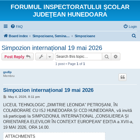
FORUMUL INSPECTORATULUI ŞCOLAR
JUDEŢEAN HUNEDOARA
FAQ
Login
S
Board index
Simpozioane, Seminarii si Concursuri scolare
Simpozioane
e
Simpozion internațional 19 mai 2026
a
Search
Advanced s
Post Reply
r
1 post • Page
1
of
1
c
gsdlp
h
Membru
Simpozion internațional 19 mai 2026
P
May 4, 2026, 8:11 pm
o
s
LICEUL TEHNOLOGIC „DIMITRIE LEONIDA” PETROȘANI, ÎN
t
COLABORARE CU ISJ HUNEDOARA ȘI CCD HUNEDOARA, vă invită
să participați la SIMPOZIONUL INTERNAȚIONAL „CONSILIEREA ȘI
ORIENTAREA ELEVILOR ÎN CONTEXT EUROPEAN” EDIȚIA a XVII-a,
19 MAI 2026, ORA 14.00.
ATTACHMENTS