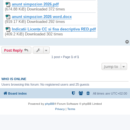
anunt simpozion 2026.pdf
(674.88 KiB) Downloaded 372 times
anunt simpozion 2026 word.docx
(919.17 KiB) Downloaded 292 times
Indicatii Licențe CC si fisa descriptiva RED.pdf
(409.2 KiB) Downloaded 302 times
Post Reply
1 post • Page
1
of
1
Jump to
WHO IS ONLINE
Users browsing this forum: No registered users and 25 guests
Board index
All times are
UTC+02:00
Powered by
phpBB
® Forum Software © phpBB Limited
Privacy
|
Terms