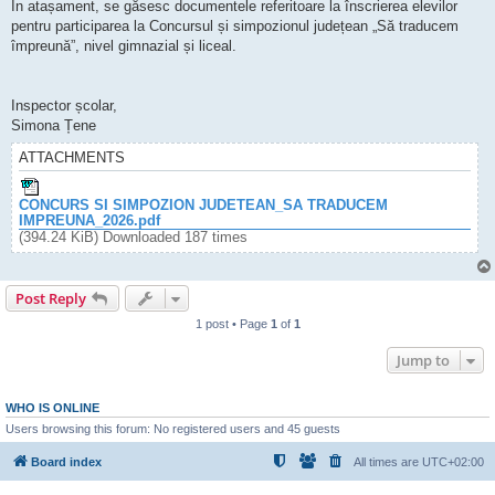
În atașament, se găsesc documentele referitoare la înscrierea elevilor
pentru participarea la Concursul și simpozionul județean „Să traducem
împreună”, nivel gimnazial și liceal.
Inspector școlar,
Simona Țene
ATTACHMENTS
CONCURS SI SIMPOZION JUDETEAN_SA TRADUCEM
IMPREUNA_2026.pdf
(394.24 KiB) Downloaded 187 times
Post Reply
1 post • Page
1
of
1
Jump to
WHO IS ONLINE
Users browsing this forum: No registered users and 45 guests
Board index
All times are
UTC+02:00