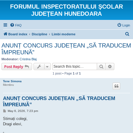
FORUMUL INSPECTORATULUI ŞCOLAR
JUDEŢEAN HUNEDOARA
FAQ
Login
S
Board index
Discipline
Limbi moderne
e
ANUNȚ CONCURS JUDEȚEAN „SĂ TRADUCEM
a
ÎMPREUNĂ”
r
Moderator:
Cristina Blaj
c
Search
Advanced s
Post Reply
h
1 post • Page
1
of
1
Tene Simona
Membru
ANUNȚ CONCURS JUDEȚEAN „SĂ TRADUCEM
ÎMPREUNĂ”
P
May 6, 2026, 7:23 pm
o
s
Stimați colegi,
t
Dragi elevi,