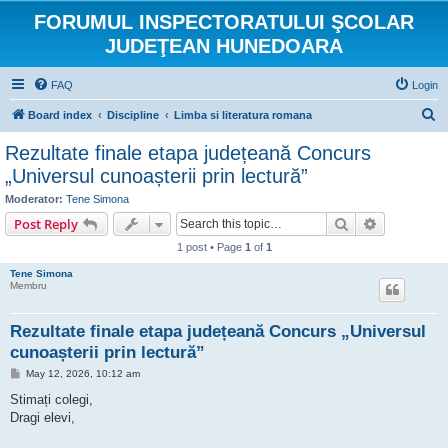
FORUMUL INSPECTORATULUI ŞCOLAR
JUDEŢEAN HUNEDOARA
FAQ
Login
S
Board index
Discipline
Limba si literatura romana
e
Rezultate finale etapa județeană Concurs
a
„Universul cunoașterii prin lectură”
r
Moderator:
Tene Simona
c
Search
Advanced s
Post Reply
h
1 post • Page
1
of
1
Tene Simona
Membru
Rezultate finale etapa județeană Concurs „Universul
cunoașterii prin lectură”
P
May 12, 2026, 10:12 am
o
s
Stimați colegi,
t
Dragi elevi,