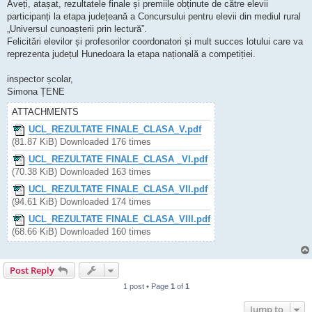
Aveți, atașat, rezultatele finale și premiile obținute de către elevii
participanți la etapa județeană a Concursului pentru elevii din mediul rural
„Universul cunoașterii prin lectură”.
Felicitări elevilor și profesorilor coordonatori și mult succes lotului care va
reprezenta județul Hunedoara la etapa națională a competiției.
inspector școlar,
Simona ȚENE
ATTACHMENTS
UCL_REZULTATE FINALE_CLASA_V.pdf
(81.87 KiB) Downloaded 176 times
UCL_REZULTATE FINALE_CLASA _VI.pdf
(70.38 KiB) Downloaded 163 times
UCL_REZULTATE FINALE_CLASA_VII.pdf
(94.61 KiB) Downloaded 174 times
UCL_REZULTATE FINALE_CLASA_VIII.pdf
(68.66 KiB) Downloaded 160 times
Post Reply
1 post • Page
1
of
1
Jump to