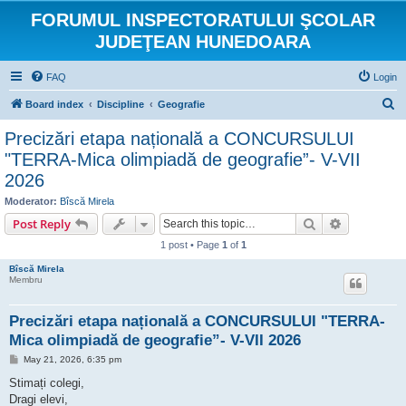
FORUMUL INSPECTORATULUI ŞCOLAR
JUDEŢEAN HUNEDOARA
FAQ
Login
S
Board index
Discipline
Geografie
e
Precizări etapa națională a CONCURSULUI
a
"TERRA-Mica olimpiadă de geografie”- V-VII
r
2026
c
Moderator:
Bîscă Mirela
h
Search
Advanced s
Post Reply
1 post • Page
1
of
1
Bîscă Mirela
Membru
Precizări etapa națională a CONCURSULUI "TERRA-
Mica olimpiadă de geografie”- V-VII 2026
P
May 21, 2026, 6:35 pm
o
s
Stimați colegi,
t
Dragi elevi,