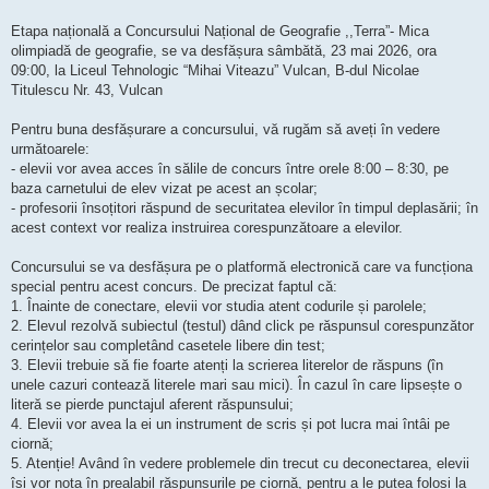
Etapa națională a Concursului Național de Geografie ,,Terra”- Mica
olimpiadă de geografie, se va desfășura sâmbătă, 23 mai 2026, ora
09:00, la Liceul Tehnologic “Mihai Viteazu” Vulcan, B-dul Nicolae
Titulescu Nr. 43, Vulcan
Pentru buna desfășurare a concursului, vă rugăm să aveți în vedere
următoarele:
- elevii vor avea acces în sălile de concurs între orele 8:00 – 8:30, pe
baza carnetului de elev vizat pe acest an școlar;
- profesorii însoțitori răspund de securitatea elevilor în timpul deplasării; în
acest context vor realiza instruirea corespunzătoare a elevilor.
Concursului se va desfășura pe o platformă electronică care va funcționa
special pentru acest concurs. De precizat faptul că:
1. Înainte de conectare, elevii vor studia atent codurile și parolele;
2. Elevul rezolvă subiectul (testul) dând click pe răspunsul corespunzător
cerințelor sau completând casetele libere din test;
3. Elevii trebuie să fie foarte atenți la scrierea literelor de răspuns (în
unele cazuri contează literele mari sau mici). În cazul în care lipsește o
literă se pierde punctajul aferent răspunsului;
4. Elevii vor avea la ei un instrument de scris și pot lucra mai întâi pe
ciornă;
5. Atenție! Având în vedere problemele din trecut cu deconectarea, elevii
își vor nota în prealabil răspunsurile pe ciornă, pentru a le putea folosi la