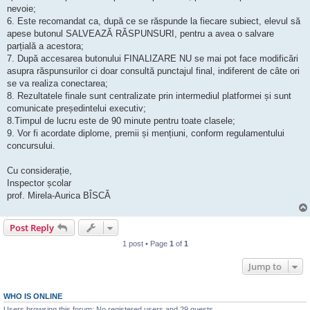
nevoie;
6. Este recomandat ca, după ce se răspunde la fiecare subiect, elevul să
apese butonul SALVEAZĂ RĂSPUNSURI, pentru a avea o salvare
parțială a acestora;
7. După accesarea butonului FINALIZARE NU se mai pot face modificări
asupra răspunsurilor ci doar consultă punctajul final, indiferent de câte ori
se va realiza conectarea;
8. Rezultatele finale sunt centralizate prin intermediul platformei și sunt
comunicate președintelui executiv;
8.Timpul de lucru este de 90 minute pentru toate clasele;
9. Vor fi acordate diplome, premii și mențiuni, conform regulamentului
concursului.
Cu considerație,
Inspector școlar
prof. Mirela-Aurica BÎSCĂ
Post Reply
1 post • Page
1
of
1
Jump to
WHO IS ONLINE
Users browsing this forum: No registered users and 29 guests