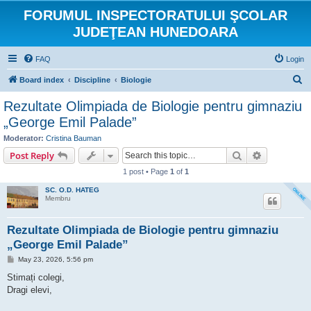
FORUMUL INSPECTORATULUI ŞCOLAR
JUDEŢEAN HUNEDOARA
FAQ
Login
S
Board index
Discipline
Biologie
e
Rezultate Olimpiada de Biologie pentru gimnaziu
a
„George Emil Palade”
r
Moderator:
Cristina Bauman
c
Search
Advanced s
Post Reply
h
1 post • Page
1
of
1
SC. O.D. HATEG
Membru
Rezultate Olimpiada de Biologie pentru gimnaziu
„George Emil Palade”
P
May 23, 2026, 5:56 pm
o
s
Stimați colegi,
t
Dragi elevi,