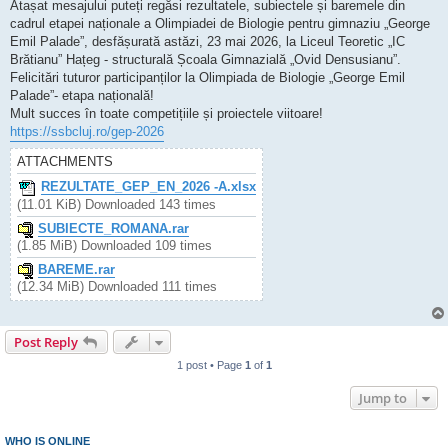
Atașat mesajului puteți regăsi rezultatele, subiectele și baremele din
cadrul etapei naționale a Olimpiadei de Biologie pentru gimnaziu „George
Emil Palade”, desfășurată astăzi, 23 mai 2026, la Liceul Teoretic „IC
Brătianu” Hațeg - structurală Școala Gimnazială „Ovid Densusianu”.
Felicitări tuturor participanților la Olimpiada de Biologie „George Emil
Palade”- etapa națională!
Mult succes în toate competițiile și proiectele viitoare!
https://ssbcluj.ro/gep-2026
ATTACHMENTS
REZULTATE_GEP_EN_2026 -A.xlsx
(11.01 KiB) Downloaded 143 times
SUBIECTE_ROMANA.rar
(1.85 MiB) Downloaded 109 times
BAREME.rar
(12.34 MiB) Downloaded 111 times
Post Reply
1 post • Page
1
of
1
Jump to
WHO IS ONLINE