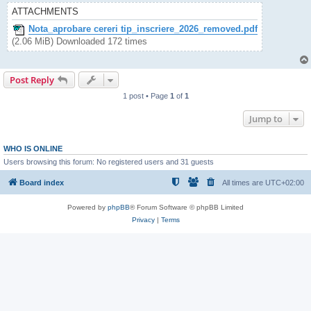
ATTACHMENTS
Nota_aprobare cereri tip_inscriere_2026_removed.pdf
(2.06 MiB) Downloaded 172 times
Post Reply
1 post • Page
1
of
1
Jump to
WHO IS ONLINE
Users browsing this forum: No registered users and 31 guests
Board index
All times are
UTC+02:00
Powered by
phpBB
® Forum Software © phpBB Limited
Privacy
|
Terms