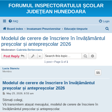
FORUMUL INSPECTORATULUI ŞCOLAR
JUDEŢEAN HUNEDOARA
FAQ
Login
S
Board index
Invatamant Preuniversitar
Educație timpurie
e
Modelul de cerere de înscriere în învățământul
a
preșcolar și antepreșcolar 2026
r
Moderator:
Gabriela Berbeceanu
c
Search
Advanced s
Post Reply
h
1 post • Page
1
of
1
Lucia Stanciu
Membru
Modelul de cerere de înscriere în învățământul
preșcolar și antepreșcolar 2026
P
May 25, 2026, 8:53 am
o
s
Stimați colegi,
t
Vă transmitem atașat mesajului, modelul de cerere de înscriere în
învățământul preșcolar și antepreșcolar.