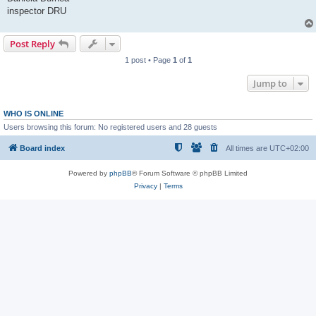
inspector DRU
Post Reply
1 post • Page
1
of
1
Jump to
WHO IS ONLINE
Users browsing this forum: No registered users and 28 guests
Board index
All times are
UTC+02:00
Powered by
phpBB
® Forum Software © phpBB Limited
Privacy
|
Terms