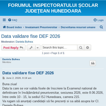
FORUMUL INSPECTORATULUI ŞCOLAR
JUDEŢEAN HUNEDOARA
FAQ
Login
S
Board index
Invatamant Preuniversitar
Dezvoltarea resursei umane
e
Data validare fise DEF 2026
a
Moderator:
Daniela Bufnea
r
Search
Advanced s
Post Reply
c
1 post • Page
1
of
1
h
Daniela Bufnea
Membru
Data validare fise DEF 2026
P
June 2, 2026, 9:19 am
o
s
Buna ziua!
t
Data la care se vor valida fisele de înscriere la Examenul national de
definitivare în învățământul preuniversitar, sesiunea 2026, este 8.06.2026,
între orele 10 - 15, la sediul ISJ Hunedoara, camera 215.
Va rugam să anunțați candidații să fie prezenți si sa aibă asupra lor CI.
Daniela Bufnea