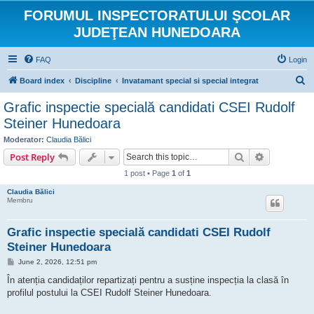
FORUMUL INSPECTORATULUI ŞCOLAR
JUDEŢEAN HUNEDOARA
FAQ
Login
S
Board index
Discipline
Invatamant special si special integrat
e
Grafic inspectie specială candidati CSEI Rudolf
a
Steiner Hunedoara
r
Moderator:
Claudia Bălici
c
Search
Advanced s
Post Reply
h
1 post • Page
1
of
1
Claudia Bălici
Membru
Grafic inspectie specială candidati CSEI Rudolf
Steiner Hunedoara
P
June 2, 2026, 12:51 pm
o
s
În atenția candidaților repartizați pentru a susține inspecția la clasă în
t
profilul postului la CSEI Rudolf Steiner Hunedoara.