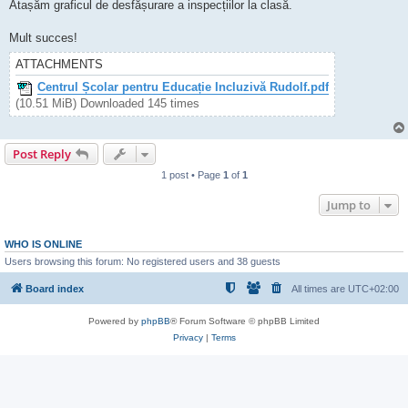
Atașăm graficul de desfășurare a inspecțiilor la clasă.
Mult succes!
ATTACHMENTS
Centrul Școlar pentru Educație Incluzivă Rudolf.pdf
(10.51 MiB) Downloaded 145 times
Post Reply
1 post • Page
1
of
1
Jump to
WHO IS ONLINE
Users browsing this forum: No registered users and 38 guests
Board index
All times are
UTC+02:00
Powered by
phpBB
® Forum Software © phpBB Limited
Privacy
|
Terms