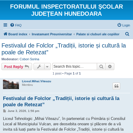
FORUMUL INSPECTORATULUI ŞCOLAR
JUDEŢEAN HUNEDOARA
FAQ
Login
S
Board index
Invatamant Preuniversitar
Palate si cluburi ale copiilor
e
Festivalul de Folclor „Tradiții, istorie și cultură la
a
poale de Retezat”
r
Moderator:
Cobori Sorina
c
Search
Advanced s
Post Reply
h
1 post • Page
1
of
1
Liceul.Mihai.Viteazu
Membru
Festivalul de Folclor „Tradiții, istorie și cultură la
poale de Retezat”
P
June 3, 2026, 1:56 pm
o
s
Liceul Tehnologic „Mihai Viteazu”, în parteneriat cu Primăria și Consiliul
t
Local al Municipiului Vulcan, are deosebita onoare și plăcere de a vă
invita să luați parte la Festivalul de Folclor „Tradiții, istorie și cultură la