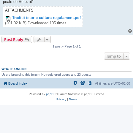
poale de Retezat”.
ATTACHMENTS
Traditii istorie cultura regulament.pdf
(201.02 KiB) Downloaded 105 times
Post Reply
1 post • Page
1
of
1
Jump to
WHO IS ONLINE
Users browsing this forum: No registered users and 23 guests
Board index
All times are
UTC+02:00
Powered by
phpBB
® Forum Software © phpBB Limited
Privacy
|
Terms