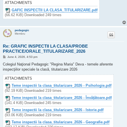
ATTACHMENTS
GAFIC INSPECTII LA CLASA_TITULARIZARE.pdf
(66.62 KiB) Downloaded 249 times
pedagogic
Membru
Re: GRAFIC INSPECTII LA CLASA/PROBE
PRACTICE/ORALE_TITULARIZARE_2026
P
June 4, 2026, 4:53 pm
o
s
Colegiul Naţional Pedagogic "Regina Maria" Deva - temele aferente
t
inspecţiilor speciale la clasă, titularizare 2026
ATTACHMENTS
Teme inspectii la clasa_titularizare_2026 - Psihologie.pdf
(92.19 KiB) Downloaded 219 times
Teme inspectii la clasa_titularizare_2026 - Învățătoare.pdf
(141.4 KiB) Downloaded 245 times
Teme inspectii la clasa_titularizare_2026 - Istorie.pdf
(93.06 KiB) Downloaded 219 times
Teme inspectii la clasa_titularizare_2026 - Geografie.pdf