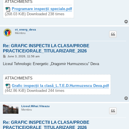
ATTACHMENTS
Programare inspecții speciale.pdf
(268.03 KiB) Downloaded 238 times
ct_energ_deva
Membru
Re: GRAFIC INSPECTII LA CLASA/PROBE
PRACTICE/ORALE_TITULARIZARE_2026
P
June 3, 2026, 11:56 am
o
s
Liceul Tehnologic Energetic „Dragomir Hurmuzescu” Deva
t
ATTACHMENTS
Grafic inspecții la clasă_L.T.E.D.Hurmuzescu Deva.pdf
(442.86 KiB) Downloaded 244 times
Liceul.Mihai.Viteazu
Membru
Re: GRAFIC INSPECTII LA CLASA/PROBE
PRACTICE/ORALE_TITULARIZARE_2026