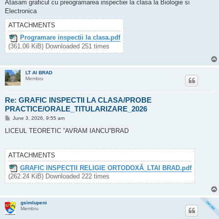
Atasam graficul cu preogramarea inspectiei la clasa la Biologie si
Electronica
ATTACHMENTS
Programare inspectii la clasa.pdf
(361.06 KiB) Downloaded 251 times
LT AI BRAD
Membru
Re: GRAFIC INSPECTII LA CLASA/PROBE
PRACTICE/ORALE_TITULARIZARE_2026
P
June 3, 2026, 9:55 am
o
s
LICEUL TEORETIC ”AVRAM IANCU”BRAD
t
ATTACHMENTS
GRAFIC INSPECȚII RELIGIE ORTODOXĂ_LTAI BRAD.pdf
(262.24 KiB) Downloaded 222 times
gsimlupeni
Membru