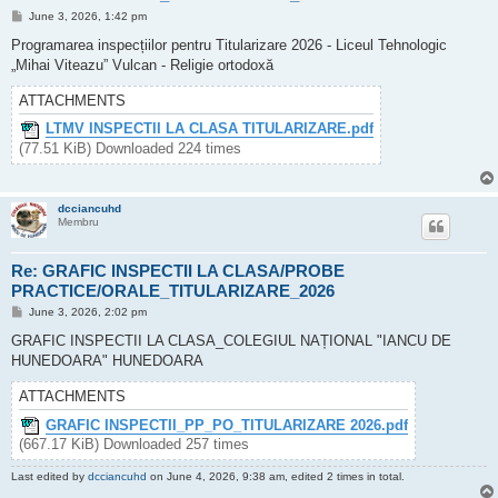
P
June 3, 2026, 1:42 pm
o
s
Programarea inspecțiilor pentru Titularizare 2026 - Liceul Tehnologic
t
„Mihai Viteazu” Vulcan - Religie ortodoxă
ATTACHMENTS
LTMV INSPECTII LA CLASA TITULARIZARE.pdf
(77.51 KiB) Downloaded 224 times
dcciancuhd
Membru
Re: GRAFIC INSPECTII LA CLASA/PROBE
PRACTICE/ORALE_TITULARIZARE_2026
P
June 3, 2026, 2:02 pm
o
s
GRAFIC INSPECTII LA CLASA_COLEGIUL NAȚIONAL "IANCU DE
t
HUNEDOARA" HUNEDOARA
ATTACHMENTS
GRAFIC INSPECTII_PP_PO_TITULARIZARE 2026.pdf
(667.17 KiB) Downloaded 257 times
Last edited by
dcciancuhd
on June 4, 2026, 9:38 am, edited 2 times in total.