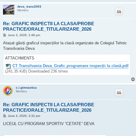
deva_trans2003
Membru
Re: GRAFIC INSPECTII LA CLASA/PROBE
PRACTICE/ORALE_TITULARIZARE_2026
P
June 3, 2026, 2:48 pm
o
s
Atașat găsiți graficul inspecțiilor la clasă organizate de Colegiul Tehnic
t
Transilvania Deva
ATTACHMENTS
CT Transilvania Deva_Grafic programare inspecții la clasă.pdf
(241.35 KiB) Downloaded 236 times
c.i.gimnastica
Membru
Re: GRAFIC INSPECTII LA CLASA/PROBE
PRACTICE/ORALE_TITULARIZARE_2026
P
June 4, 2026, 3:32 pm
o
s
LICEUL CU PROGRAM SPORTIV ”CETATE” DEVA
t