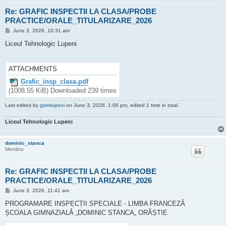
Re: GRAFIC INSPECTII LA CLASA/PROBE
PRACTICE/ORALE_TITULARIZARE_2026
P
June 3, 2026, 10:31 am
o
s
Liceul Tehnologic Lupeni
t
ATTACHMENTS
Grafic_insp_clasa.pdf
(1008.55 KiB) Downloaded 239 times
Last edited by
gsimlupeni
on June 3, 2026, 1:06 pm, edited 1 time in total.
Liceul Tehnologic Lupeni
dominic_stanca
Membru
Re: GRAFIC INSPECTII LA CLASA/PROBE
PRACTICE/ORALE_TITULARIZARE_2026
P
June 3, 2026, 11:41 am
o
s
PROGRAMARE INSPECȚII SPECIALE - LIMBA FRANCEZĂ
t
ȘCOALA GIMNAZIALĂ „DOMINIC STANCA„ ORĂȘTIE