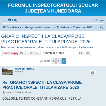
FORUMUL INSPECTORATULUI ŞCOLAR
JUDEŢEAN HUNEDOARA
FAQ
Login
S
Board index
Managementul resurselor umane
Titularizare
Titularizare 2026
e
GRAFIC INSPECTII LA CLASA/PROBE
a
PRACTICE/ORALE_TITULARIZARE_2026
r
Moderators:
Adriana Almasan
,
Maria Stefanie
,
Camelia Besleaga
,
Claudia Vasiu
c
Search
Advanced s
Post Reply
h
1
2
Previous
25 posts
brancusi_petrila
Membru
Re: GRAFIC INSPECTII LA CLASA/PROBE
PRACTICE/ORALE_TITULARIZARE_2026
P
June 3, 2026, 9:32 am
o
s
COLEGIUL TEHNIC CONSTANTIN BRANCUSI PETRILA
t