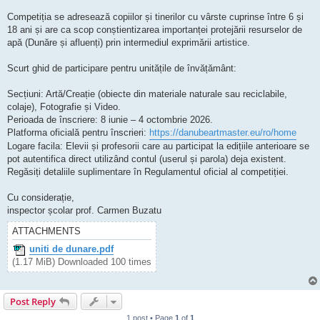
Competiția se adresează copiilor și tinerilor cu vârste cuprinse între 6 și
18 ani și are ca scop conștientizarea importanței protejării resurselor de
apă (Dunăre și afluenți) prin intermediul exprimării artistice.
Scurt ghid de participare pentru unitățile de învățământ:
Secțiuni: Artă/Creație (obiecte din materiale naturale sau reciclabile,
colaje), Fotografie și Video.
Perioada de înscriere: 8 iunie – 4 octombrie 2026.
Platforma oficială pentru înscrieri:
https://danubeartmaster.eu/ro/home
Logare facila: Elevii și profesorii care au participat la edițiile anterioare se
pot autentifica direct utilizând contul (userul și parola) deja existent.
Regăsiți detaliile suplimentare în Regulamentul oficial al competiției.
Cu considerație,
inspector școlar prof. Carmen Buzatu
ATTACHMENTS
uniti de dunare.pdf
(1.17 MiB) Downloaded 100 times
Post Reply
1 post • Page
1
of
1