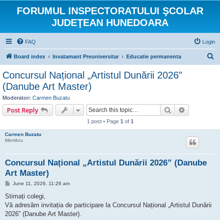
FORUMUL INSPECTORATULUI ŞCOLAR
JUDEŢEAN HUNEDOARA
FAQ
Login
S
Board index
Invatamant Preuniversitar
Educatie permanenta
e
Concursul Național „Artistul Dunării 2026”
a
(Danube Art Master)
r
Moderator:
Carmen Buzatu
c
Search
Advanced s
Post Reply
h
1 post • Page
1
of
1
Carmen Buzatu
Membru
Concursul Național „Artistul Dunării 2026” (Danube
Art Master)
P
June 11, 2026, 11:26 am
o
s
Stimați colegi,
t
Vă adresăm invitația de participare la Concursul Național „Artistul Dunării
2026” (Danube Art Master).