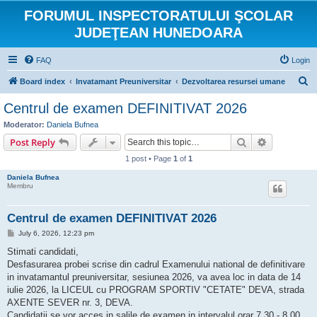
FORUMUL INSPECTORATULUI ŞCOLAR
JUDEŢEAN HUNEDOARA
FAQ
Login
S
Board index
Invatamant Preuniversitar
Dezvoltarea resursei umane
e
Centrul de examen DEFINITIVAT 2026
a
Moderator:
Daniela Bufnea
r
Search
Advanced s
Post Reply
c
1 post • Page
1
of
1
h
Daniela Bufnea
Membru
Centrul de examen DEFINITIVAT 2026
P
July 6, 2026, 12:23 pm
o
s
Stimati candidati,
t
Desfasurarea probei scrise din cadrul Examenului national de definitivare
in invatamantul preuniversitar, sesiunea 2026, va avea loc in data de 14
iulie 2026, la LICEUL cu PROGRAM SPORTIV "CETATE" DEVA, strada
AXENTE SEVER nr. 3, DEVA.
Candidatii se vor acces in salile de examen in intervalul orar 7.30 - 8.00,