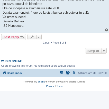
pe baza actului de identitate.
Ora de începere a examenului este 9.00.
Durata examenului, 4 ore de la distribuirea subiectelor în sală.
Va uram succes!
Daniela Bufnea
ISJ Hunedoara
Post Reply
1 post • Page
1
of
1
Jump to
WHO IS ONLINE
Users browsing this forum: No registered users and 28 guests
Board index
All times are
UTC+02:00
Powered by
phpBB
® Forum Software © phpBB Limited
Privacy
|
Terms