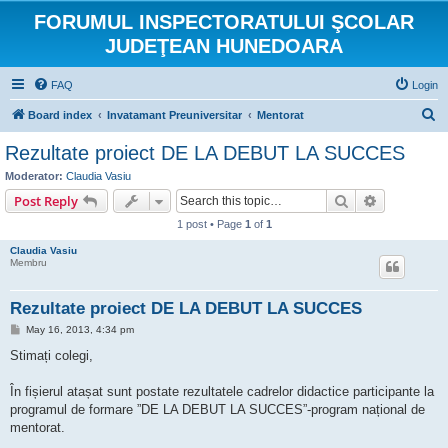
FORUMUL INSPECTORATULUI ŞCOLAR
JUDEŢEAN HUNEDOARA
FAQ
Login
S
Board index
Invatamant Preuniversitar
Mentorat
e
Rezultate proiect DE LA DEBUT LA SUCCES
a
Moderator:
Claudia Vasiu
r
Search
Advanced s
Post Reply
c
1 post • Page
1
of
1
h
Claudia Vasiu
Membru
Rezultate proiect DE LA DEBUT LA SUCCES
P
May 16, 2013, 4:34 pm
o
s
Stimați colegi,
t
În fișierul atașat sunt postate rezultatele cadrelor didactice participante la
programul de formare ”DE LA DEBUT LA SUCCES”-program național de
mentorat.