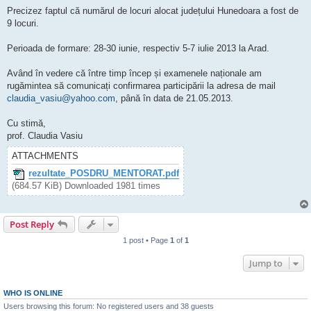
Precizez faptul că numărul de locuri alocat județului Hunedoara a fost de
9 locuri.
Perioada de formare: 28-30 iunie, respectiv 5-7 iulie 2013 la Arad.
Având în vedere că între timp încep și examenele naționale am
rugămintea să comunicați confirmarea participării la adresa de mail
claudia_vasiu@yahoo.com
, până în data de 21.05.2013.
Cu stimă,
prof. Claudia Vasiu
ATTACHMENTS
rezultate_POSDRU_MENTORAT.pdf
(684.57 KiB) Downloaded 1981 times
Post Reply
1 post • Page
1
of
1
Jump to
WHO IS ONLINE
Users browsing this forum: No registered users and 38 guests