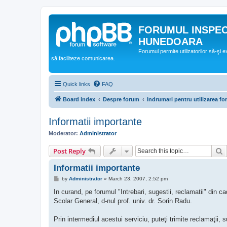
FORUMUL INSPE
HUNEDOARA
Forumul permite utilizatorilor să-şi 
să faciliteze comunicarea.
Quick links
FAQ
Board index
Despre forum
Indrumari pentru utilizarea f
Informatii importante
Moderator:
Administrator
S
Post Reply
Informatii importante
P
by
Administrator
»
March 23, 2007, 2:52 pm
o
s
In curand, pe forumul "Intrebari, sugestii, reclamatii" din ca
t
Scolar General, d-nul prof. univ. dr. Sorin Radu.
Prin intermediul acestui serviciu, puteţi trimite reclamaţii, 