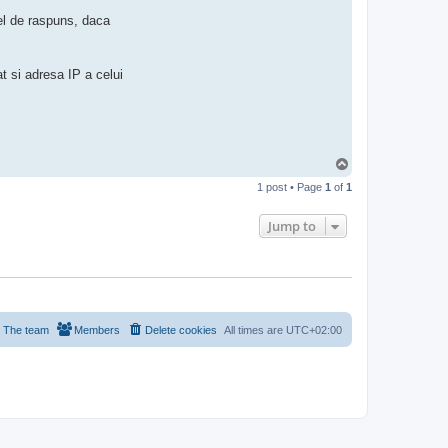
c
fel de raspuns, daca
t
A
d
m
i
t si adresa IP a celui
n
i
s
t
r
a
t
T
o
o
r
1 post • Page
1
of
1
p
Jump to
The team
Members
Delete cookies
All times are
UTC+02:00