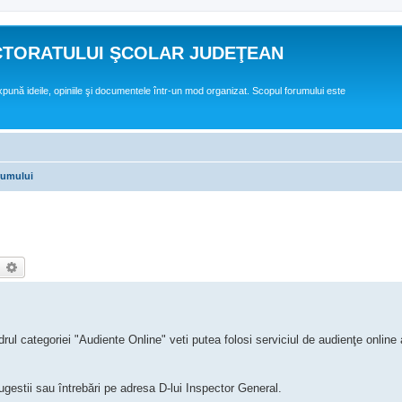
CTORATULUI ŞCOLAR JUDEŢEAN
expună ideile, opiniile şi documentele într-un mod organizat. Scopul forumului este
orumului
earch
Advanced search
drul categoriei "Audiente Online" veti putea folosi serviciul de audienţe online 
sugestii sau întrebări pe adresa D-lui Inspector General.