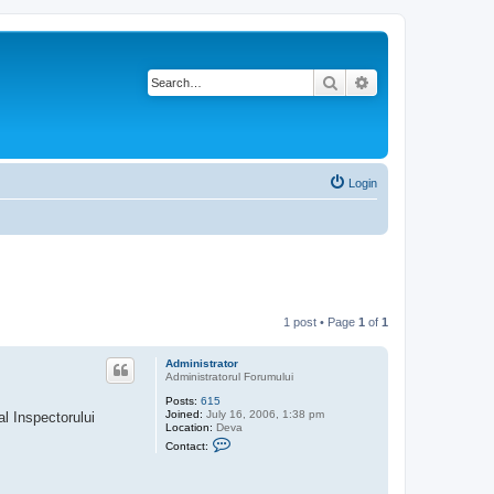
Search
Advanced search
Login
1 post • Page
1
of
1
Administrator
Administratorul Forumului
Posts:
615
Joined:
July 16, 2006, 1:38 pm
al Inspectorului
Location:
Deva
C
Contact:
o
n
t
a