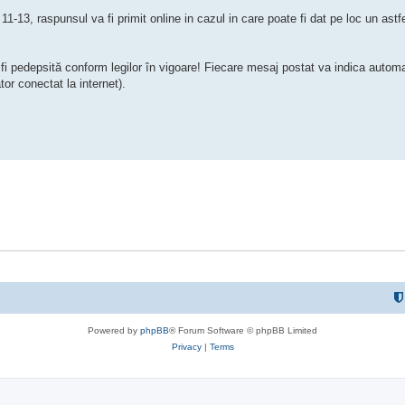
11-13, raspunsul va fi primit online in cazul in care poate fi dat pe loc un ast
 fi pedepsită conform legilor în vigoare! Fiecare mesaj postat va indica automa
ator conectat la internet).
Powered by
phpBB
® Forum Software © phpBB Limited
Privacy
|
Terms