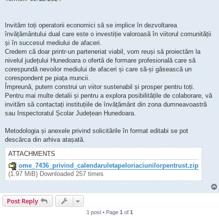
Invităm toți operatorii economici să se implice în dezvoltarea
învățământului dual care este o investiție valoroasă în viitorul comunității
și în succesul mediului de afaceri.
Credem că doar printr-un parteneriat viabil, vom reuși să proiectăm la
nivelul județului Hunedoara o ofertă de formare profesională care să
corespundă nevoilor mediului de afaceri și care să-și găsească un
corespondent pe piața muncii.
Împreună, putem construi un viitor sustenabil și prosper pentru toți.
Pentru mai multe detalii și pentru a explora posibilitățile de colaborare, vă
invităm să contactați instituțiile de învățământ din zona dumneavoastră
sau Inspectoratul Școlar Județean Hunedoara.
Metodologia și anexele privind solicitările în format editabi se pot
descărca din arhiva atașată.
ATTACHMENTS
ome_7436_privind_calendaruletapeloriaciunilorpentrust.zip
(1.97 MiB) Downloaded 257 times
Post Reply
1 post • Page
1
of
1