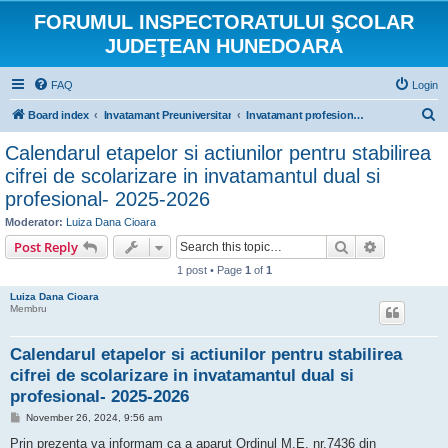
FORUMUL INSPECTORATULUI ŞCOLAR
JUDEŢEAN HUNEDOARA
FAQ
Login
S
Board index
Invatamant Preuniversitar
Invatamant profesional si tehnic
e
Calendarul etapelor si actiunilor pentru stabilirea
a
cifrei de scolarizare in invatamantul dual si
r
profesional- 2025-2026
c
Moderator:
Luiza Dana Cioara
h
Search
Advanced s
Post Reply
1 post • Page
1
of
1
Luiza Dana Cioara
Membru
Calendarul etapelor si actiunilor pentru stabilirea
cifrei de scolarizare in invatamantul dual si
profesional- 2025-2026
P
November 26, 2024, 9:56 am
o
s
Prin prezenta va informam ca a aparut Ordinul M.E. nr.7436 din