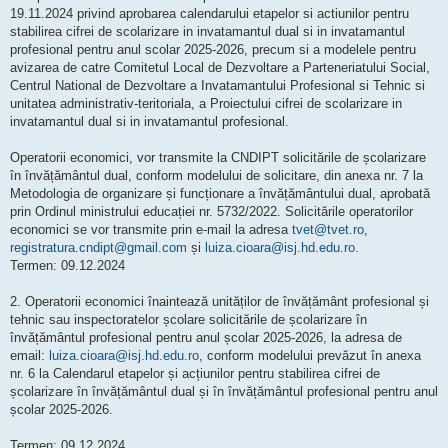
t
19.11.2024 privind aprobarea calendarului etapelor si actiunilor pentru
stabilirea cifrei de scolarizare in invatamantul dual si in invatamantul
profesional pentru anul scolar 2025-2026, precum si a modelele pentru
avizarea de catre Comitetul Local de Dezvoltare a Parteneriatului Social,
Centrul National de Dezvoltare a Invatamantului Profesional si Tehnic si
unitatea administrativ-teritoriala, a Proiectului cifrei de scolarizare in
invatamantul dual si in invatamantul profesional.
Operatorii economici, vor transmite la CNDIPT solicitările de școlarizare
în învățământul dual, conform modelului de solicitare, din anexa nr. 7 la
Metodologia de organizare și funcționare a învățământului dual, aprobată
prin Ordinul ministrului educației nr. 5732/2022. Solicitările operatorilor
economici se vor transmite prin e-mail la adresa
tvet@tvet.ro
,
registratura.cndipt@gmail.com
și
luiza.cioara@isj.hd.edu.ro
.
Termen: 09.12.2024
2. Operatorii economici înaintează unităților de învățământ profesional și
tehnic sau inspectoratelor școlare solicitările de școlarizare în
învățământul profesional pentru anul școlar 2025-2026, la adresa de
email:
luiza.cioara@isj.hd.edu.ro
, conform modelului prevăzut în anexa
nr. 6 la Calendarul etapelor și acțiunilor pentru stabilirea cifrei de
școlarizare în învățământul dual și în învățământul profesional pentru anul
școlar 2025-2026.
Termen: 09.12.2024